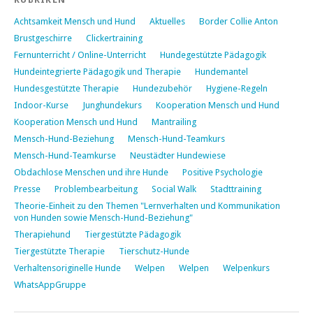
Achtsamkeit Mensch und Hund
Aktuelles
Border Collie Anton
Brustgeschirre
Clickertraining
Fernunterricht / Online-Unterricht
Hundegestützte Pädagogik
Hundeintegrierte Pädagogik und Therapie
Hundemantel
Hundesgestützte Therapie
Hundezubehör
Hygiene-Regeln
Indoor-Kurse
Junghundekurs
Kooperation Mensch und Hund
Kooperation Mensch und Hund
Mantrailing
Mensch-Hund-Beziehung
Mensch-Hund-Teamkurs
Mensch-Hund-Teamkurse
Neustädter Hundewiese
Obdachlose Menschen und ihre Hunde
Positive Psychologie
Presse
Problembearbeitung
Social Walk
Stadttraining
Theorie-Einheit zu den Themen "Lernverhalten und Kommunikation
von Hunden sowie Mensch-Hund-Beziehung"
Therapiehund
Tiergestützte Pädagogik
Tiergestützte Therapie
Tierschutz-Hunde
Verhaltensoriginelle Hunde
Welpen
Welpen
Welpenkurs
WhatsAppGruppe