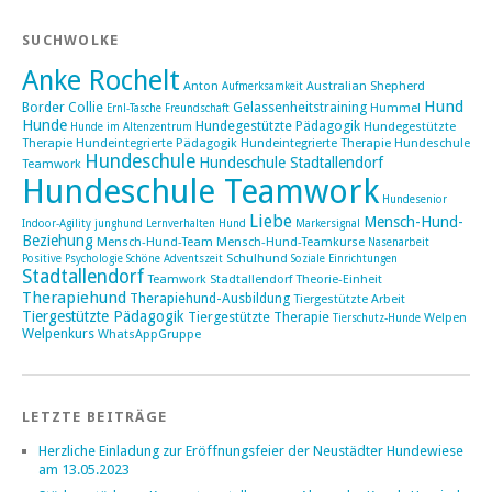
SUCHWOLKE
Anke Rochelt
Anton
Australian Shepherd
Aufmerksamkeit
Hund
Border Collie
Gelassenheitstraining
Hummel
Ernl-Tasche
Freundschaft
Hunde
Hundegestützte Pädagogik
Hundegestützte
Hunde im Altenzentrum
Therapie
Hundeintegrierte Pädagogik
Hundeintegrierte Therapie Hundeschule
Hundeschule
Hundeschule Stadtallendorf
Teamwork
Hundeschule Teamwork
Hundesenior
Liebe
Mensch-Hund-
Indoor-Agility
junghund
Lernverhalten Hund
Markersignal
Beziehung
Mensch-Hund-Team
Mensch-Hund-Teamkurse
Nasenarbeit
Schulhund
Positive Psychologie
Schöne Adventszeit
Soziale Einrichtungen
Stadtallendorf
Teamwork Stadtallendorf
Theorie-Einheit
Therapiehund
Therapiehund-Ausbildung
Tiergestützte Arbeit
Tiergestützte Pädagogik
Tiergestützte Therapie
Welpen
Tierschutz-Hunde
Welpenkurs
WhatsAppGruppe
LETZTE BEITRÄGE
Herzliche Einladung zur Eröffnungsfeier der Neustädter Hundewiese
am 13.05.2023