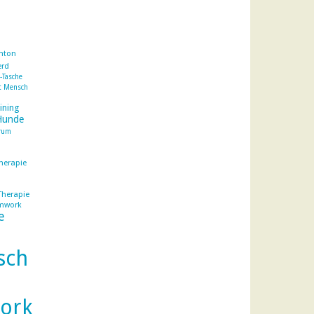
nton
erd
l-Tasche
t Mensch
ining
Hunde
trum
herapie
Therapie
mwork
e
sch
ork