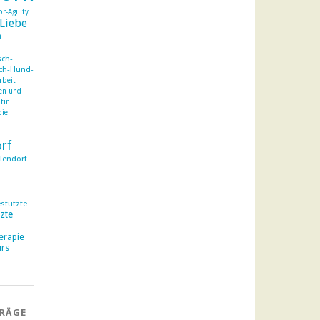
r-Agility
Liebe
h
ch-
ch-Hund-
rbeit
en und
ntin
pie
orf
lendorf
estützte
zte
erapie
rs
TRÄGE