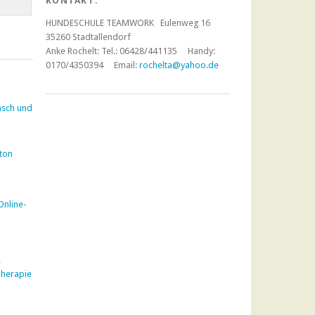
KONTAKT:
HUNDESCHULE TEAMWORK Eulenweg 16
35260 Stadtallendorf
Anke Rochelt:
Tel.: 06428/441135 Handy:
0170/4350394 Email:
rochelta@yahoo.de
nsch und
nton
Online-
e
Therapie