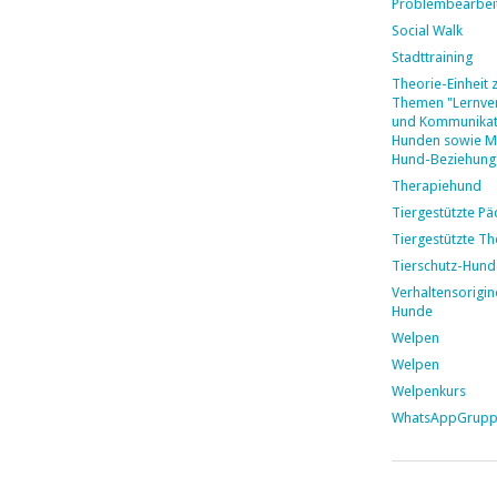
Problembearbei
Social Walk
Stadttraining
Theorie-Einheit 
Themen "Lernver
und Kommunikat
Hunden sowie M
Hund-Beziehung
Therapiehund
Tiergestützte P
Tiergestützte Th
Tierschutz-Hund
Verhaltensorigin
Hunde
Welpen
Welpen
Welpenkurs
WhatsAppGrup