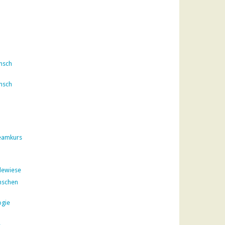
nsch
nsch
eamkurs
dewiese
nschen
ogie