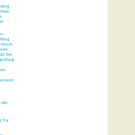
ladung
sfeier
er
am
en –
llung
a Knoch-
ihrem
da“ bei
sprüfung
ten-
 unserer
n der
g Toy