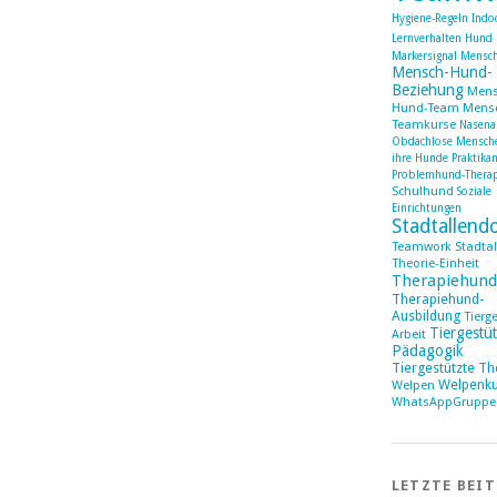
Hygiene-Regeln
Indoo
Lernverhalten Hund
Markersignal
Mensc
Mensch-Hund-
Beziehung
Mens
Hund-Team
Mens
Teamkurse
Nasena
Obdachlose Mensch
ihre Hunde
Praktika
Problemhund-Thera
Schulhund
Soziale
Einrichtungen
Stadtallend
Teamwork Stadtal
Theorie-Einheit
Therapiehund
Therapiehund-
Ausbildung
Tierg
Tiergestüt
Arbeit
Pädagogik
Tiergestützte Th
Welpenku
Welpen
WhatsAppGruppe
LETZTE BEI