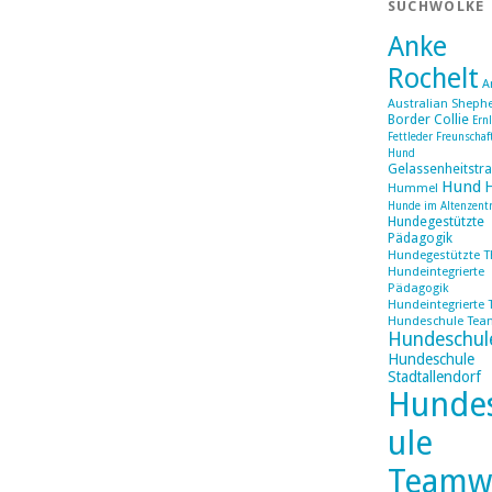
SUCHWOLKE
Anke
Rochelt
A
Australian Sheph
Border Collie
Ern
Fettleder
Freunschaf
Hund
Gelassenheitstra
Hund
Hummel
Hunde im Altenzen
Hundegestützte
Pädagogik
Hundegestützte T
Hundeintegrierte
Pädagogik
Hundeintegrierte 
Hundeschule Tea
Hundeschul
Hundeschule
Stadtallendorf
Hunde
ule
Teamw