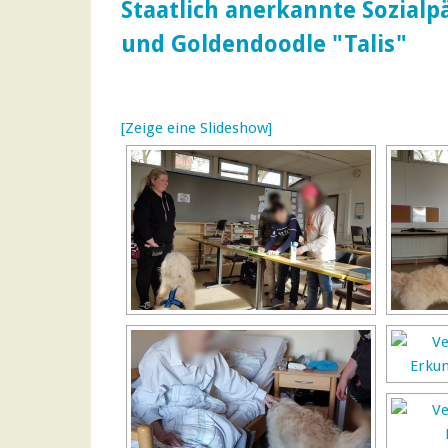
Staatlich anerkannte Sozial
und Goldendoodle "Talis"
[Zeige eine Slideshow]