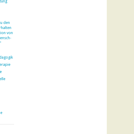
tung
zu den
halten
ion von
ensch-
"
ädagogik
erapie
e
elle
pe