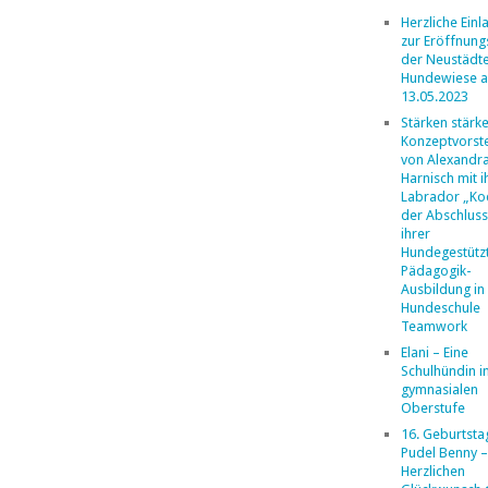
Herzliche Ein
zur Eröffnung
der Neustädt
Hundewiese 
13.05.2023
Stärken stärk
Konzeptvorste
von Alexandr
Harnisch mit 
Labrador „Ko
der Abschlus
ihrer
Hundegestütz
Pädagogik-
Ausbildung in
Hundeschule
Teamwork
Elani – Eine
Schulhündin i
gymnasialen
Oberstufe
16. Geburtsta
Pudel Benny –
Herzlichen