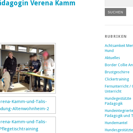
pädagogin Verena Kamm
RUBRIKEN
Achtsamkeit Me
Hund
Aktuelles
Border Collie A
Brustgeschirre
Clickertraining
Fernunterricht / 
Unterricht
Hundegestützte
Pädagogik
Hundeintegriert
Pädagogik und 
Hundemantel
Hundesgestützte