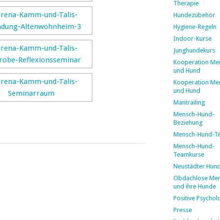
Therapie
Hundezubehör
Hygiene-Regeln
Indoor-Kurse
Junghundekurs
Kooperation Me
und Hund
Kooperation Me
und Hund
Mantrailing
Mensch-Hund-
Beziehung
Mensch-Hund-T
Mensch-Hund-
Teamkurse
Neustädter Hun
Obdachlose Me
und ihre Hunde
Positive Psychol
Presse