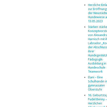
Herzliche Ein
zur Eröffnung
der Neustädt
Hundewiese 
13.05.2023
Stärken stärk
Konzeptvorste
von Alexandr
Harnisch mit 
Labrador „Ko
der Abschlus
ihrer
Hundegestütz
Pädagogik-
Ausbildung in
Hundeschule
Teamwork
Elani – Eine
Schulhündin i
gymnasialen
Oberstufe
16. Geburtsta
Pudel Benny –
Herzlichen