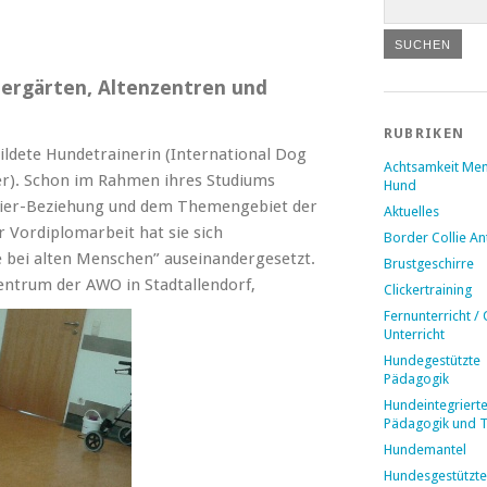
ndergärten, Altenzentren und
RUBRIKEN
ldete Hundetrainerin (International Dog
Achtsamkeit Me
er). Schon im Rahmen ihres Studiums
Hund
h-Tier-Beziehung und dem Themengebiet der
Aktuelles
r Vordiplomarbeit hat sie sich
Border Collie A
 bei alten Menschen” auseinandergesetzt.
Brustgeschirre
entrum der AWO in Stadtallendorf,
Clickertraining
Fernunterricht / 
Unterricht
Hundegestützte
Pädagogik
Hundeintegriert
Pädagogik und 
Hundemantel
Hundesgestützte