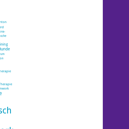
nton
erd
ona-
asche
ining
Hunde
trum
ion
herapie
Therapie
mwork
e
sch