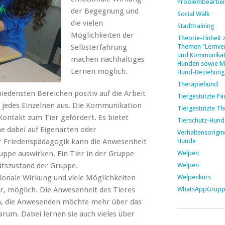
Problembearbei
der Begegnung und
Social Walk
die vielen
Stadttraining
Möglichkeiten der
Theorie-Einheit 
Selbsterfahrung
Themen "Lernver
und Kommunikat
machen nachhaltiges
Hunden sowie M
Lernen möglich.
Hund-Beziehung
Therapiehund
hiedensten Bereichen positiv auf die Arbeit
Tiergestützte P
 jedes Einzelnen aus. Die Kommunikation
Tiergestützte Th
Kontakt zum Tier gefördert. Es bietet
Tierschutz-Hund
e dabei auf Eigenarten oder
Verhaltensorigin
der Friedenspädagogik kann die Anwesenheit
Hunde
Gruppe auswirken. Ein Tier in der Gruppe
Welpen
ütszustand der Gruppe.
Welpen
ionale Wirkung und viele Möglichkeiten
Welpenkurs
r, möglich. Die Anwesenheit des Tieres
WhatsAppGrup
an, die Anwesenden möchte mehr über das
arum. Dabei lernen sie auch vieles über