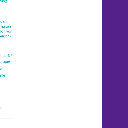
tung
zu den
halten
ion von
ensch-
"
ädagogik
erapie
e
elle
pe