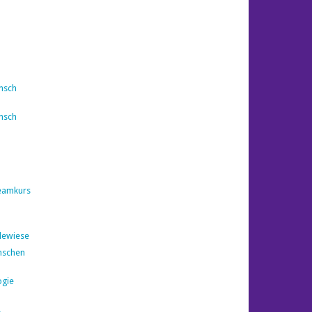
nsch
nsch
eamkurs
dewiese
nschen
ogie