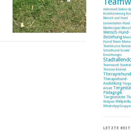
Teamw
individuell
Indoor-Ag
Konditionierung
Koo
Mensch und Hund
Lernverhalten Hund
Markersignal
Mensc
Mensch-Hund-
Beziehung
Mens
Hund-Team
Mens
Teamkurse
Nasena
Schulhund
Soziale
Einrichtungen
Stadtallend
Teamwork Stadtal
Theorie-Einheit
Therapiehund
Therapiehund-
Ausbildung
Tierg
Tiergestüt
Arbeit
Pädagogik
Tiergestützte Th
Welpenku
Welpen
WhatsAppGruppe
LETZTE BEI