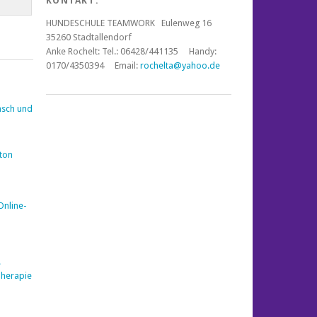
KONTAKT:
HUNDESCHULE TEAMWORK Eulenweg 16
35260 Stadtallendorf
Anke Rochelt:
Tel.: 06428/441135 Handy:
0170/4350394 Email:
rochelta@yahoo.de
nsch und
nton
Online-
e
Therapie