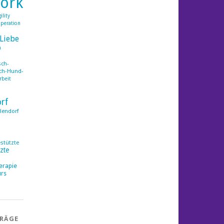
ork
ility
peration
Liebe
h
ch-
ch-Hund-
rbeit
orf
lendorf
estützte
zte
erapie
rs
TRÄGE