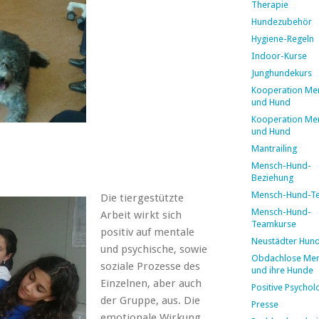
Therapie
Hundezubehör
Hygiene-Regeln
Indoor-Kurse
Junghundekurs
Kooperation Me
und Hund
Kooperation Me
und Hund
Mantrailing
Mensch-Hund-
Beziehung
Mensch-Hund-T
Die tiergestützte
Mensch-Hund-
Arbeit wirkt sich
Teamkurse
positiv auf mentale
Neustädter Hun
und psychische, sowie
Obdachlose Me
soziale Prozesse des
und ihre Hunde
Einzelnen, aber auch
Positive Psychol
der Gruppe, aus. Die
Presse
emotionale Wirkung