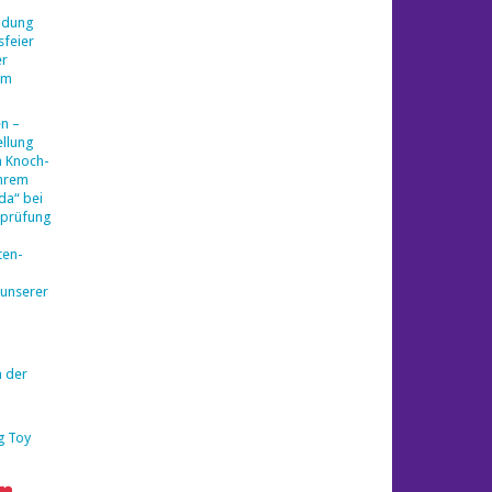
ladung
sfeier
er
am
en –
llung
a Knoch-
ihrem
da“ bei
sprüfung
ten-
 unserer
n der
g Toy