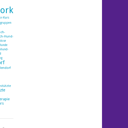
ork
or-Kurs
ggruppen
ch-
ch-Hund-
lose
Hunde
mhund-
d
ng
orf
lendorf
estützte
zte
erapie
rs