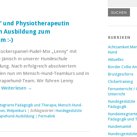
 und Physiotherapeutin
in Ausbildung zum
RUBRIKEN
m :-)
Achtsamkeit Me
Cockerspaniel-Pudel-Mix „Lenny“ mit
Hund
Jänisch in unserer Hundeschule
Aktuelles
ung. Nach erfolgreich absolviertem
Border Collie A
iden nun im Mensch-Hund-Teamkurs und in
Brustgeschirre
rapiehund-Team. Wir führen Lenny
Clickertraining
…
Weiterlesen
→
Fernunterricht / 
Unterricht
Hundegestützte
tegrierte Pädagogik und Therapie
,
Mensch-Hund-
Pädagogik
pen
,
Welpenkurs
| Schlagwörter:
Hundegestützte
Hundeintegriert
apiehund-Ausbildung
|
Permalink
Pädagogik und 
Hundemantel
Hundesgestützte