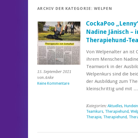
ARCHIV DER KATEGORIE:
WELPEN
CockaPoo „Lenny“
Nadine Jänisch – 
Therapiehund-Tea
Von Welpenalter an ist 
ihrem Menschen Nadine 
Teamwork in der Ausbild
15. September 2021
Welpenkurs sind die be
von Anke
der Ausbildung zum The
Keine Kommentare
kleinschrittig und mit 
Kategorien:
Aktuelles
,
Hundein
Teamkurs
,
Therapiehund
,
Wel
Therapie
,
Therapiehund
,
Ther