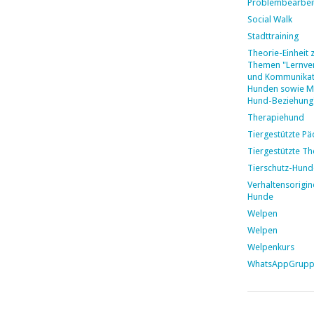
Problembearbei
Social Walk
Stadttraining
Theorie-Einheit 
Themen "Lernver
und Kommunikat
Hunden sowie M
Hund-Beziehung
Therapiehund
Tiergestützte P
Tiergestützte Th
Tierschutz-Hund
Verhaltensorigin
Hunde
Welpen
Welpen
Welpenkurs
WhatsAppGrup