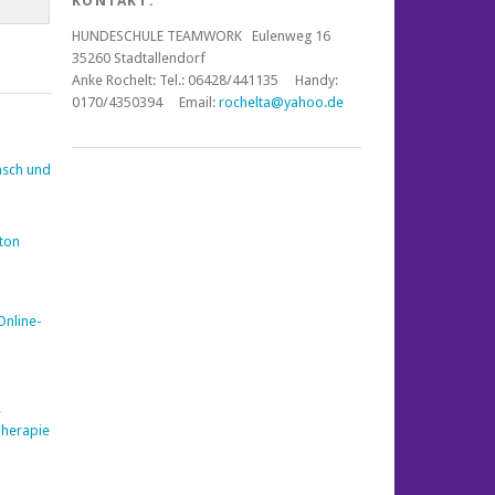
KONTAKT:
HUNDESCHULE TEAMWORK Eulenweg 16
35260 Stadtallendorf
Anke Rochelt:
Tel.: 06428/441135 Handy:
0170/4350394 Email:
rochelta@yahoo.de
nsch und
nton
Online-
e
Therapie