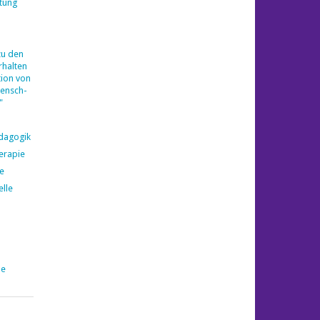
tung
zu den
halten
ion von
ensch-
"
ädagogik
erapie
e
elle
pe