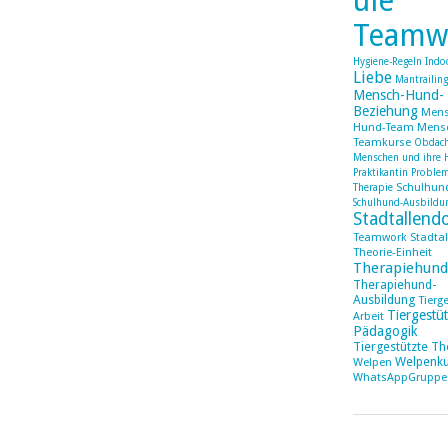
ule
Teamw
Hygiene-Regeln
Indo
Liebe
Mantrailin
Mensch-Hund-
Beziehung
Mens
Hund-Team
Mens
Teamkurse
Obdach
Menschen und ihre 
Praktikantin
Proble
Schulhun
Therapie
Schulhund-Ausbildu
Stadtallend
Teamwork Stadtal
Theorie-Einheit
Therapiehund
Therapiehund-
Ausbildung
Tierg
Tiergestüt
Arbeit
Pädagogik
Tiergestützte Th
Welpenku
Welpen
WhatsAppGruppe