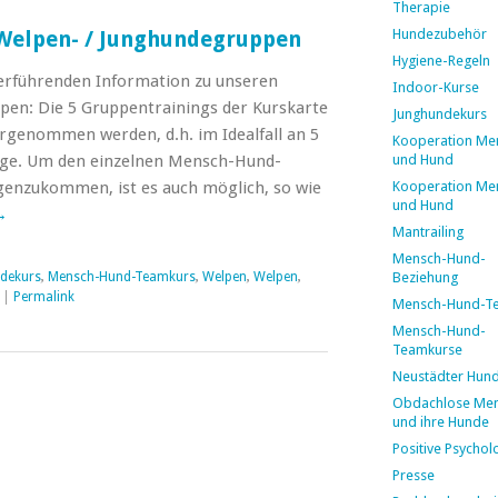
Therapie
Hundezubehör
 Welpen- / Junghundegruppen
Hygiene-Regeln
erführenden Information zu unseren
Indoor-Kurse
en: Die 5 Gruppentrainings der Kurskarte
Junghundekurs
hrgenommen werden, d.h. im Idealfall an 5
Kooperation Me
lge. Um den einzelnen Mensch-Hund-
und Hund
enzukommen, ist es auch möglich, so wie
Kooperation Me
und Hund
→
Mantrailing
Mensch-Hund-
dekurs
,
Mensch-Hund-Teamkurs
,
Welpen
,
Welpen
,
Beziehung
|
Permalink
Mensch-Hund-T
Mensch-Hund-
Teamkurse
Neustädter Hun
Obdachlose Me
und ihre Hunde
Positive Psychol
Presse