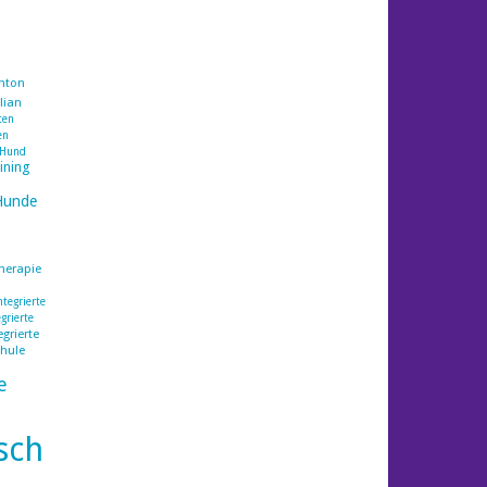
nton
lian
ten
en
 Hund
ining
n
Hunde
herapie
tegrierte
grierte
grierte
hule
e
sch