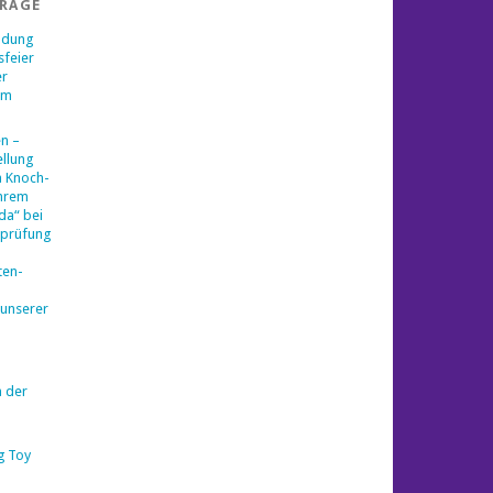
TRÄGE
ladung
sfeier
er
am
en –
llung
a Knoch-
ihrem
da“ bei
sprüfung
ten-
 unserer
n der
g Toy