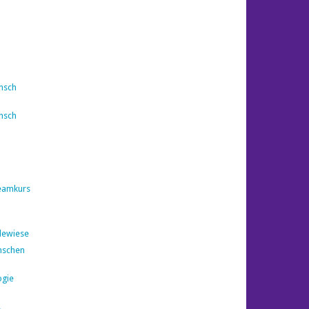
nsch
nsch
eamkurs
dewiese
nschen
ogie