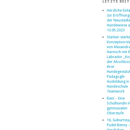
LETZTE BEI
Herzliche Ein
zur Eröffnung
der Neustädt
Hundewiese 
13.05.2023
Stärken stärk
Konzeptvorste
von Alexandr
Harnisch mit 
Labrador „Ko
der Abschlus
ihrer
Hundegestütz
Pädagogik-
Ausbildung in
Hundeschule
Teamwork
Elani – Eine
Schulhündin i
gymnasialen
Oberstufe
16. Geburtsta
Pudel Benny –
Herzlichen