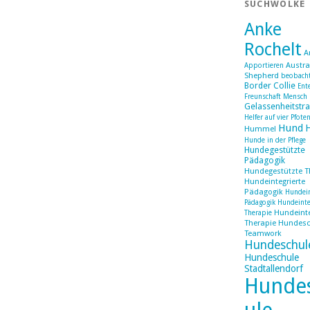
SUCHWOLKE
Anke
Rochelt
A
Austra
Apportieren
Shepherd
beobach
Border Collie
Ent
Freunschaft Mensch
Gelassenheitstra
Helfer auf vier Pfote
Hund
Hummel
Hunde in der Pflege
Hundegestützte
Pädagogik
Hundegestützte T
Hundeintegrierte
Pädagogik
Hundein
Pädagogik Hundeinte
Hundeinte
Therapie
Therapie Hundesc
Teamwork
Hundeschul
Hundeschule
Stadtallendorf
Hunde