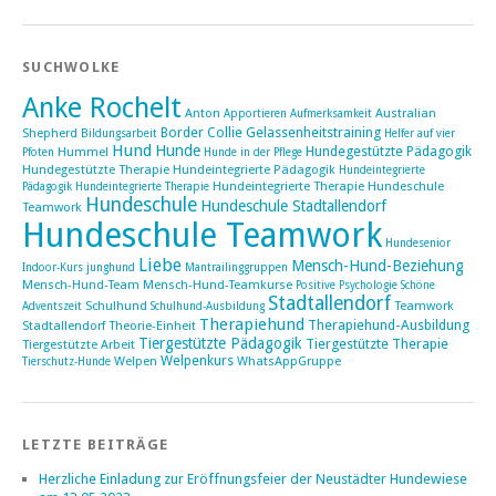
SUCHWOLKE
Anke Rochelt
Anton
Australian
Apportieren
Aufmerksamkeit
Border Collie
Gelassenheitstraining
Shepherd
Bildungsarbeit
Helfer auf vier
Hund
Hunde
Hundegestützte Pädagogik
Hummel
Pfoten
Hunde in der Pflege
Hundegestützte Therapie
Hundeintegrierte Pädagogik
Hundeintegrierte
Hundeintegrierte Therapie Hundeschule
Pädagogik Hundeintegrierte Therapie
Hundeschule
Hundeschule Stadtallendorf
Teamwork
Hundeschule Teamwork
Hundesenior
Liebe
Mensch-Hund-Beziehung
Indoor-Kurs
junghund
Mantrailinggruppen
Mensch-Hund-Team
Mensch-Hund-Teamkurse
Positive Psychologie
Schöne
Stadtallendorf
Schulhund
Teamwork
Adventszeit
Schulhund-Ausbildung
Therapiehund
Therapiehund-Ausbildung
Stadtallendorf
Theorie-Einheit
Tiergestützte Pädagogik
Tiergestützte Therapie
Tiergestützte Arbeit
Welpenkurs
Welpen
WhatsAppGruppe
Tierschutz-Hunde
LETZTE BEITRÄGE
Herzliche Einladung zur Eröffnungsfeier der Neustädter Hundewiese