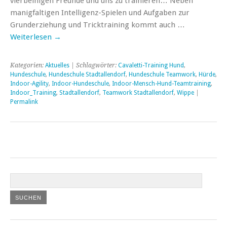
vierbeinigen Freunde und uns zu trainieren… Neben
manigfaltigen Intelligenz-Spielen und Aufgaben zur
Grunderziehung und Tricktraining kommt auch …
Weiterlesen
→
Kategorien:
Aktuelles
| Schlagwörter:
Cavaletti-Training Hund
,
Hundeschule
,
Hundeschule Stadtallendorf
,
Hundeschule Teamwork
,
Hürde
,
Indoor-Agility
,
Indoor-Hundeschule
,
Indoor-Mensch-Hund-Teamtraining
,
Indoor_Training
,
Stadtallendorf
,
Teamwork Stadtallendorf
,
Wippe
|
Permalink