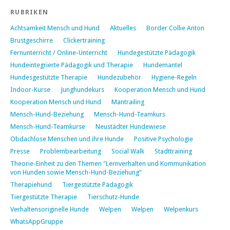
RUBRIKEN
Achtsamkeit Mensch und Hund
Aktuelles
Border Collie Anton
Brustgeschirre
Clickertraining
Fernunterricht / Online-Unterricht
Hundegestützte Pädagogik
Hundeintegrierte Pädagogik und Therapie
Hundemantel
Hundesgestützte Therapie
Hundezubehör
Hygiene-Regeln
Indoor-Kurse
Junghundekurs
Kooperation Mensch und Hund
Kooperation Mensch und Hund
Mantrailing
Mensch-Hund-Beziehung
Mensch-Hund-Teamkurs
Mensch-Hund-Teamkurse
Neustädter Hundewiese
Obdachlose Menschen und ihre Hunde
Positive Psychologie
Presse
Problembearbeitung
Social Walk
Stadttraining
Theorie-Einheit zu den Themen "Lernverhalten und Kommunikation
von Hunden sowie Mensch-Hund-Beziehung"
Therapiehund
Tiergestützte Pädagogik
Tiergestützte Therapie
Tierschutz-Hunde
Verhaltensoriginelle Hunde
Welpen
Welpen
Welpenkurs
WhatsAppGruppe