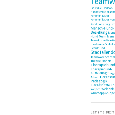
Teamw
individuell
Indoor-
Hundeschule
Knackf
Kommunikation
Kommunikation von
Konditionierung
Lic
Mensch-Hund-
Beziehung
Mens
Hund-Team
Mens
Teamkurse
Neustä
Hundewiese
Schleck
Schulhund
Stadtallend
Teamwork Stadtal
Theorie-Einheit
Therapiehund
Therapiehund-
Ausbildung
Tierg
Tiergestüt
Arbeit
Pädagogik
Tiergestützte Th
Welpenku
Welpen
WhatsAppGruppe
LETZTE BEI