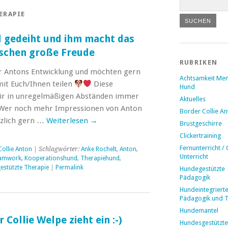
ERAPIE
 gedeiht und ihm macht das
schen große Freude
RUBRIKEN
er Antons Entwicklung und möchten gern
Achtsamkeit Me
it Euch/Ihnen teilen
Diese
Hund
wir in unregelmäßigen Abständen immer
Aktuelles
Wer noch mehr Impressionen von Anton
Border Collie A
zlich gern …
Weiterlesen
→
Brustgeschirre
Clickertraining
Fernunterricht / 
Collie Anton
| Schlagwörter:
Anke Rochelt
,
Anton
,
Unterricht
eamwork
,
Kooperationshund
,
Therapiehund
,
estützte Therapie
|
Permalink
Hundegestützte
Pädagogik
Hundeintegriert
Pädagogik und 
Hundemantel
 Collie Welpe zieht ein :-)
Hundesgestützte