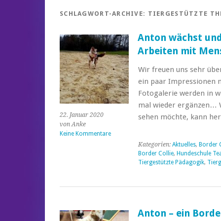
SCHLAGWORT-ARCHIVE:
TIERGESTÜTZTE TH
Anton wächst und
Arbeiten mit Men
Wir freuen uns sehr üb
ein paar Impressionen m
Fotogalerie werden in 
mal wieder ergänzen… 
22. Januar 2020
sehen möchte, kann her
von Anke
Keine Kommentare
Kategorien:
Aktuelles
,
Border 
Border Collie
,
Hundeschule T
Tiergestützte Pädagogik
,
Tierg
Anton – ein Border