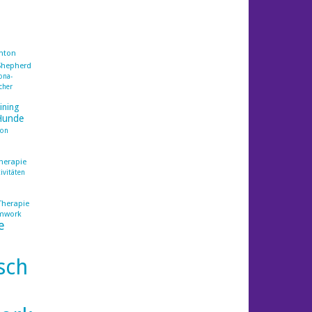
nton
Shepherd
ona-
cher
ining
Hunde
ion
herapie
ivitäten
Therapie
mwork
e
sch