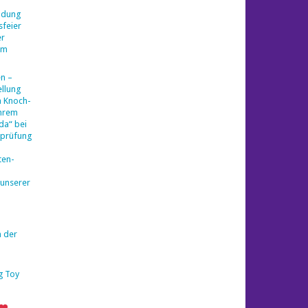
ladung
sfeier
er
am
en –
llung
a Knoch-
ihrem
da“ bei
sprüfung
ten-
 unserer
n der
g Toy