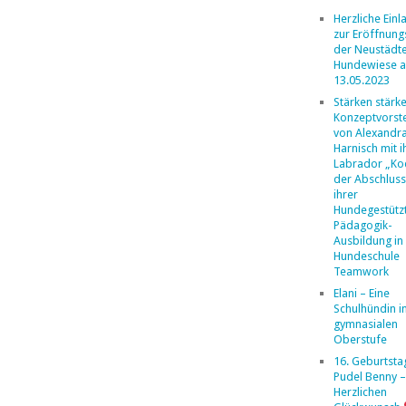
Herzliche Ein
zur Eröffnung
der Neustädt
Hundewiese 
13.05.2023
Stärken stärk
Konzeptvorste
von Alexandr
Harnisch mit 
Labrador „Ko
der Abschlus
ihrer
Hundegestütz
Pädagogik-
Ausbildung in
Hundeschule
Teamwork
Elani – Eine
Schulhündin i
gymnasialen
Oberstufe
16. Geburtsta
Pudel Benny –
Herzlichen