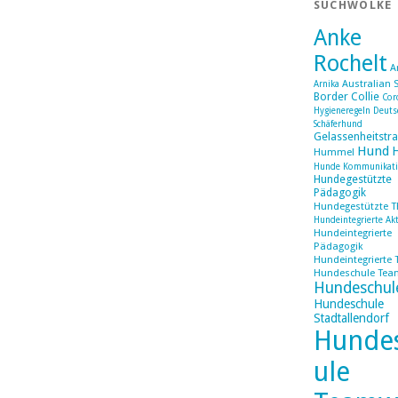
SUCHWOLKE
Anke
Rochelt
A
Australian 
Arnika
Border Collie
Cor
Hygieneregeln
Deuts
Schäferhund
Gelassenheitstra
Hund
Hummel
Hunde Kommunikat
Hundegestützte
Pädagogik
Hundegestützte T
Hundeintegrierte Akt
Hundeintegrierte
Pädagogik
Hundeintegrierte 
Hundeschule Tea
Hundeschul
Hundeschule
Stadtallendorf
Hunde
ule