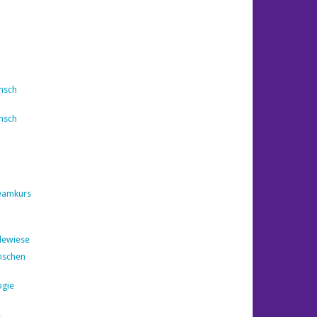
nsch
nsch
eamkurs
dewiese
nschen
ogie