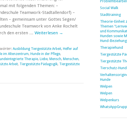
Problembearbei
smal mit folgenden Themen: –
Social Walk
undeschule Teamwork-Stadtallendorf) –
Stadttraining
lten – gemeinsam unter Gottes Segen/
Theorie-Einheit 
 Hundeschule Teamwork von Anke Rochelt
Themen "Lernver
und Kommunikat
urch den ersten …
Weiterlesen
→
Hunden sowie M
Hund-Beziehung
Therapiehund
wörter:
Ausbildung Tiergestützte Arbeit
,
Helfer auf
e im Altenzentrum
,
Hunde in der Pflege
,
Tiergestützte P
undeintegrierte Therapie
,
Liebe
,
Mensch
,
Menschen
,
Tiergestützte Th
ützte Arbeit
,
Tiergestützte Pädagogik
,
Tiergestützte
Tierschutz-Hund
Verhaltensorigin
Hunde
Welpen
Welpen
Welpenkurs
WhatsAppGrup