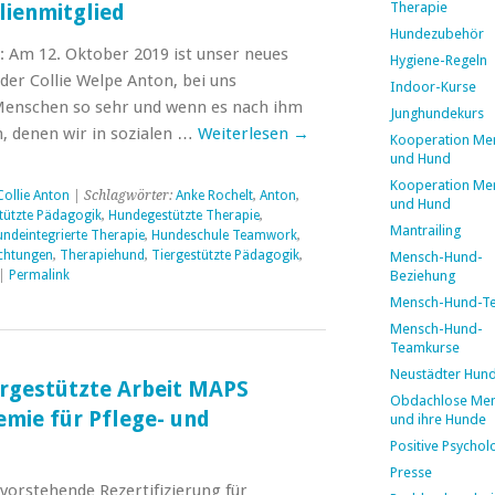
Therapie
lienmitglied
Hundezubehör
 Am 12. Oktober 2019 ist unser neues
Hygiene-Regeln
der Collie Welpe Anton, bei uns
Indoor-Kurse
Menschen so sehr und wenn es nach ihm
Junghundekurs
n, denen wir in sozialen …
Weiterlesen
→
Kooperation Me
und Hund
Kooperation Me
Collie Anton
| Schlagwörter:
Anke Rochelt
,
Anton
,
und Hund
ützte Pädagogik
,
Hundegestützte Therapie
,
Mantrailing
ndeintegrierte Therapie
,
Hundeschule Teamwork
,
ichtungen
,
Therapiehund
,
Tiergestützte Pädagogik
,
Mensch-Hund-
|
Permalink
Beziehung
Mensch-Hund-T
Mensch-Hund-
Teamkurse
Neustädter Hun
ergestützte Arbeit MAPS
Obdachlose Me
mie für Pflege- und
und ihre Hunde
Positive Psychol
Presse
vorstehende Rezertifizierung für