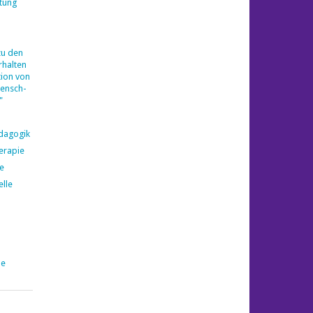
tung
zu den
halten
ion von
ensch-
"
ädagogik
erapie
e
elle
pe