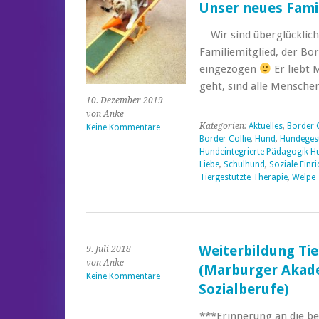
Unser neues Fami
Wir sind überglücklich:
Familiemitglied, der Bor
eingezogen
Er liebt 
geht, sind alle Mensche
10. Dezember 2019
von Anke
Kategorien:
Aktuelles
,
Border 
Keine Kommentare
Border Collie
,
Hund
,
Hundegest
Hundeintegrierte Pädagogik Hu
Liebe
,
Schulhund
,
Soziale Einr
Tiergestützte Therapie
,
Welpe
Weiterbildung Ti
9. Juli 2018
von Anke
(Marburger Akade
Keine Kommentare
Sozialberufe)
***Erinnerung an die be