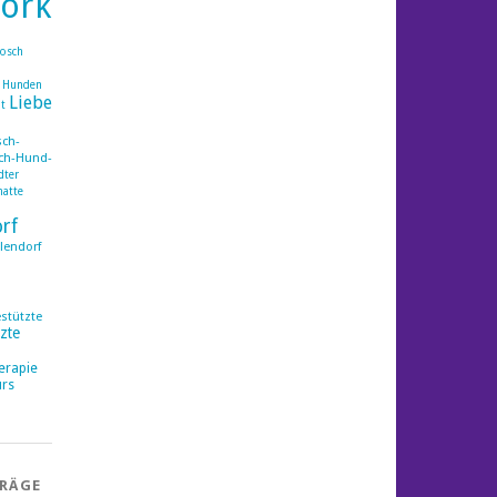
ork
rosch
 Hunden
Liebe
ht
ch-
ch-Hund-
dter
matte
orf
lendorf
estützte
zte
erapie
rs
TRÄGE