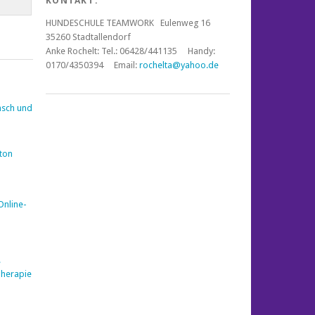
KONTAKT:
HUNDESCHULE TEAMWORK Eulenweg 16
35260 Stadtallendorf
Anke Rochelt:
Tel.: 06428/441135 Handy:
0170/4350394 Email:
rochelta@yahoo.de
nsch und
nton
Online-
e
Therapie