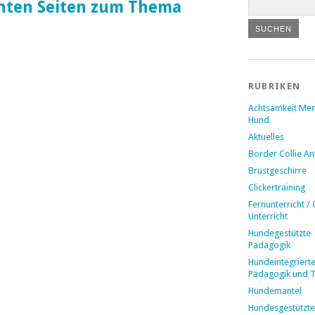
nten Seiten zum Thema
RUBRIKEN
Achtsamkeit Me
Hund
Aktuelles
Border Collie A
Brustgeschirre
Clickertraining
Fernunterricht / 
Unterricht
Hundegestützte
Pädagogik
Hundeintegriert
Pädagogik und 
Hundemantel
Hundesgestützte