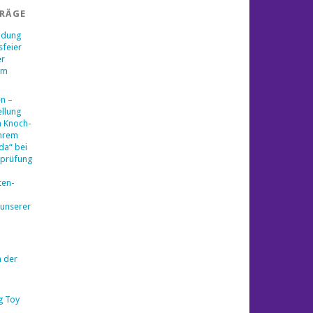
TRÄGE
ladung
sfeier
er
am
en –
llung
a Knoch-
ihrem
da“ bei
sprüfung
ten-
 unserer
n der
g Toy