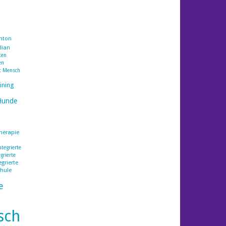
nton
lian
ten
en
t Mensch
ining
n
Hunde
herapie
tegrierte
grierte
grierte
hule
e
sch