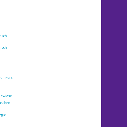
nsch
nsch
eamkurs
dewiese
nschen
ogie