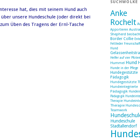
SUCHWOLKE
Interesse hat, dies mit seinem Hund auch
Anke
 über unsere Hundeschule (oder direkt bei
Rochelt
s zum Üben des Tragens der Ernl-Tasche
A
Austra
Apportieren
Shepherd
beobach
Border Collie
Ent
Fettleder
Freunschaf
Hund
Gelassenheitstra
Helfer auf vier Pfote
Hund
Hummel
Hunde in der Pflege
Hundegestützte
Pädagogik
Hundegestützte T
Hundeintegrierte
Pädagogik
Hundein
Pädagogik Hundeinte
Hundeinte
Therapie
Therapie Hundesc
Teamwork
Hundeschul
Hundeschule
Stadtallendorf
Hunde