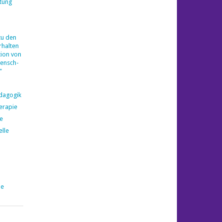
tung
zu den
halten
ion von
ensch-
"
ädagogik
erapie
e
elle
pe