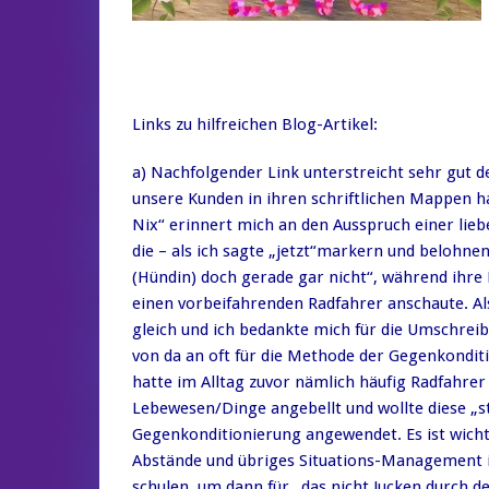
Links zu hilfreichen Blog-Artikel:
a) Nachfolgender Link unterstreicht sehr gut 
unsere Kunden in ihren schriftlichen Mappen hab
Nix“ erinnert mich an den Ausspruch einer lie
die – als ich sagte „jetzt“markern und belohnen
(Hündin) doch gerade gar nicht“, während ihr
einen vorbeifahrenden Radfahrer anschaute. Als 
gleich und ich bedankte mich für die Umschreibu
von da an oft für die Methode der Gegenkondit
hatte im Alltag zuvor nämlich häufig Radfahre
Lebewesen/Dinge angebellt und wollte diese „st
Gegenkonditionierung angewendet. Es ist wicht
Abstände und übriges Situations-Management i
schulen, um dann für „das nicht Jucken durch de