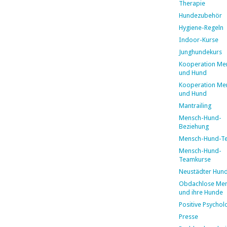
Therapie
Hundezubehör
Hygiene-Regeln
Indoor-Kurse
Junghundekurs
Kooperation Me
und Hund
Kooperation Me
und Hund
Mantrailing
Mensch-Hund-
Beziehung
Mensch-Hund-T
Mensch-Hund-
Teamkurse
Neustädter Hun
Obdachlose Me
und ihre Hunde
Positive Psychol
Presse