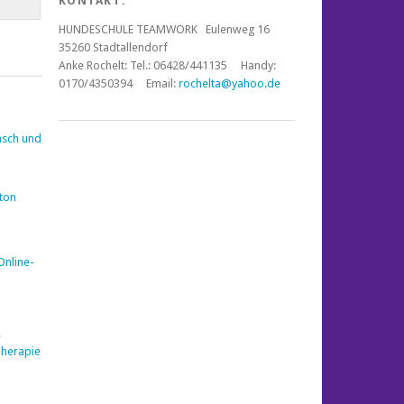
KONTAKT:
HUNDESCHULE TEAMWORK Eulenweg 16
35260 Stadtallendorf
Anke Rochelt:
Tel.: 06428/441135 Handy:
0170/4350394 Email:
rochelta@yahoo.de
nsch und
nton
Online-
e
Therapie