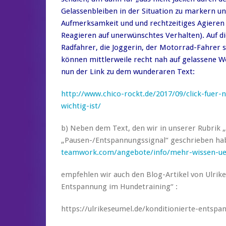
Gelassenbleiben in der Situation zu markern un
Aufmerksamkeit und und rechtzeitiges Agieren 
Reagieren auf unerwünschtes Verhalten). Auf di
Radfahrer, die Joggerin, der Motorrad-Fahrer s
können mittlerweile recht nah auf gelassene We
nun der Link zu dem wunderaren Text:
http://www.chico-rockt.de/2017/09/click-fuer-
wichtig-ist/
b) Neben dem Text, den wir in unserer Rubrik
„Pausen-/Entspannungssignal“ geschrieben ha
teamwork.com/angebote/info/mehr-wissen-ue
empfehlen wir auch den Blog-Artikel von Ulri
Entspannung im Hundetraining“ :
https://ulrikeseumel.de/konditionierte-entsp