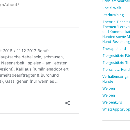
Problembearbei
gn/about/
Social Walk
Stadttraining
Theorie-Einheit 
Themen "Lernver
und Kommunikat
Hunden sowie M
Hund-Beziehung
Therapiehund
Tiergestützte P
Tiergestützte Th
Tierschutz-Hund
Verhaltensorigin
Hunde
Welpen
Welpen
Welpenkurs
WhatsAppGrup