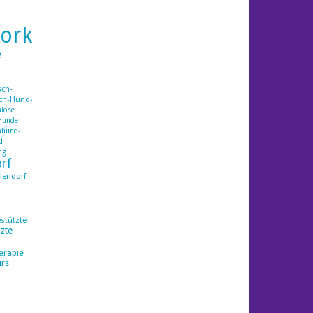
ork
e
ch-
ch-Hund-
lose
Hunde
mhund-
d
ng
orf
lendorf
estützte
zte
erapie
rs