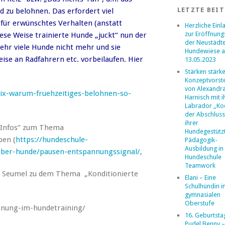
LETZTE BEI
d zu belohnen. Das erfordert viel
für erwünschtes Verhalten (anstatt
Herzliche Ein
zur Eröffnung
ese Weise trainierte Hunde „juckt“ nun der
der Neustädt
ehr viele Hunde nicht mehr und sie
Hundewiese 
ise an Radfahrern etc. vorbeilaufen. Hier
13.05.2023
Stärken stärk
Konzeptvorste
von Alexandr
nix-warum-fruehzeitiges-belohnen-so-
Harnisch mit 
Labrador „Ko
der Abschlus
ihrer
 „Infos“ zum Thema
Hundegestütz
ben (
https://hundeschule-
Pädagogik-
Ausbildung in
ber-hunde/pausen-entspannungssignal/,
Hundeschule
Teamwork
ke Seumel zu dem Thema „Konditionierte
Elani – Eine
Schulhündin i
gymnasialen
Oberstufe
annung-im-hundetraining/
16. Geburtsta
Pudel Benny –