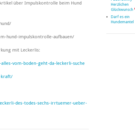
Artikel über Impulskontrolle beim Hund
Herzlichen
Glückwunsch
Darf es ein
Hundemantel 
-hund/
nem-hund-impulskontrolle-aufbauen/
rkung mit Leckerlis:
t-alles-vom-boden-geht-da-leckerli-suche
-kraft/
ckerli-des-todes-sechs-irrtuemer-ueber-