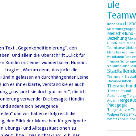
ule
Teamw
Lieb
Indoor-Kurs
Mantrailinggruppen
Mensch-Hund-
Beziehung
Mens
Hund-Team
Mens
den Text „Gegenkonditionierung“, den
Teamkurse
Obdach
Menschen und ihre 
en. Und allein die Überschrift „Click für
Praktikantin
Proble
Schulhun
ben Kundin mit einer wunderbaren Hündin,
Therapie
Schulhund-Ausbildu
 – fragte: „Warum denn, das juckt die
Stadtallend
e Hündin gelassen an durchhängender Leine
Teamwork Stadtal
Theorie-Einheit
ich es ihr erklärte, verstand sie es auch
Therapiehund
Therapiehund-
ng „das juckt sie doch gar nicht“, die ich
Ausbildung
Tierg
ionierung verwende. Die besagte Hündin
Tiergestüt
Arbeit
Pädagogik
r und andere sich bewegende
Tiergestützte Th
ellen“ und wir haben erfolgreich die
Welpenku
Welpen
WhatsAppGruppe
ig, den Blick der Menschen für geeignete
n Übungs- und Alltagssituationen zu
n Reiz“ bzw. „Das nichts-Tun“, d.h. das