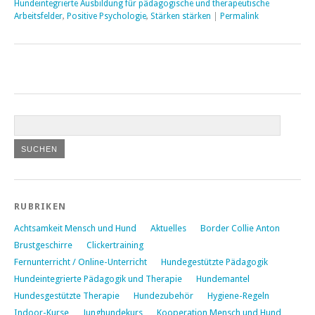
Hundeintegrierte Ausbildung für pädagogische und therapeutische
Arbeitsfelder
,
Positive Psychologie
,
Stärken stärken
|
Permalink
RUBRIKEN
Achtsamkeit Mensch und Hund
Aktuelles
Border Collie Anton
Brustgeschirre
Clickertraining
Fernunterricht / Online-Unterricht
Hundegestützte Pädagogik
Hundeintegrierte Pädagogik und Therapie
Hundemantel
Hundesgestützte Therapie
Hundezubehör
Hygiene-Regeln
Indoor-Kurse
Junghundekurs
Kooperation Mensch und Hund