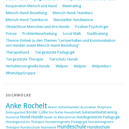
Kooperation Mensch und Hund
Mantrailing
Mensch-Hund-Beziehung
Mensch-Hund-Teamkurs
Mensch-Hund-Teamkurse
Neustädter Hundewiese
Obdachlose Menschen und ihre Hunde
Positive Psychologie
Presse
Problembearbeitung
Social Walk
Stadttraining
Theorie-Einheit zu den Themen "Lernverhalten und Kommunikation
von Hunden sowie Mensch-Hund-Beziehung"
Therapiehund
Tiergestützte Pädagogik
Tiergestützte Therapie
Tierschutz-Hunde
Verhaltensoriginelle Hunde
Welpen
Welpen
Welpenkurs
WhatsAppGruppe
SUCHWOLKE
Anke Rochelt
Anton
Australian Shepherd
Aufmerksamkeit
Border Collie
Gelassenheitstraining
Bildungsarbeit
Ernl-Tasche
Freundschaft
Hund
Hunde
Hundegestützte Pädagogik
Hummel
Hunde im Altenzentrum
Hundegestützte Therapie
Hundeintegrierte Pädagogik
Hundeintegrierte
Hundeschule
Hundeschule
Therapie Hundeschule Teamwork