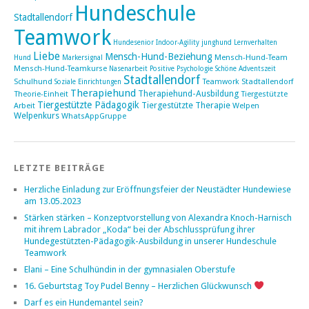
Hundeschule
Stadtallendorf
Teamwork
Hundesenior
Indoor-Agility
junghund
Lernverhalten
Liebe
Mensch-Hund-Beziehung
Mensch-Hund-Team
Hund
Markersignal
Mensch-Hund-Teamkurse
Nasenarbeit
Positive Psychologie
Schöne Adventszeit
Stadtallendorf
Schulhund
Teamwork Stadtallendorf
Soziale Einrichtungen
Therapiehund
Therapiehund-Ausbildung
Theorie-Einheit
Tiergestützte
Tiergestützte Pädagogik
Tiergestützte Therapie
Arbeit
Welpen
Welpenkurs
WhatsAppGruppe
LETZTE BEITRÄGE
Herzliche Einladung zur Eröffnungsfeier der Neustädter Hundewiese
am 13.05.2023
Stärken stärken – Konzeptvorstellung von Alexandra Knoch-Harnisch
mit ihrem Labrador „Koda“ bei der Abschlussprüfung ihrer
Hundegestützten-Pädagogik-Ausbildung in unserer Hundeschule
Teamwork
Elani – Eine Schulhündin in der gymnasialen Oberstufe
16. Geburtstag Toy Pudel Benny – Herzlichen Glückwunsch
Darf es ein Hundemantel sein?