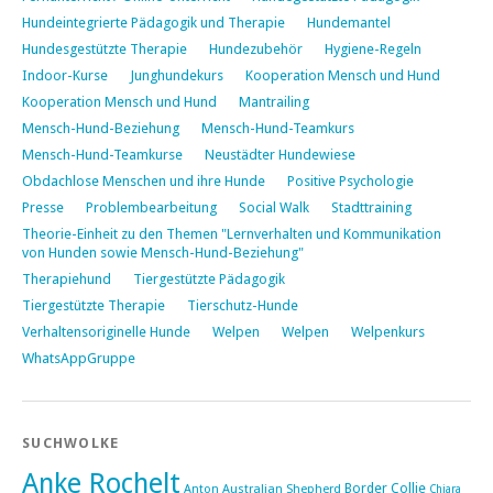
Hundeintegrierte Pädagogik und Therapie
Hundemantel
Hundesgestützte Therapie
Hundezubehör
Hygiene-Regeln
Indoor-Kurse
Junghundekurs
Kooperation Mensch und Hund
Kooperation Mensch und Hund
Mantrailing
Mensch-Hund-Beziehung
Mensch-Hund-Teamkurs
Mensch-Hund-Teamkurse
Neustädter Hundewiese
Obdachlose Menschen und ihre Hunde
Positive Psychologie
Presse
Problembearbeitung
Social Walk
Stadttraining
Theorie-Einheit zu den Themen "Lernverhalten und Kommunikation
von Hunden sowie Mensch-Hund-Beziehung"
Therapiehund
Tiergestützte Pädagogik
Tiergestützte Therapie
Tierschutz-Hunde
Verhaltensoriginelle Hunde
Welpen
Welpen
Welpenkurs
WhatsAppGruppe
SUCHWOLKE
Anke Rochelt
Border Collie
Anton
Australian Shepherd
Chiara