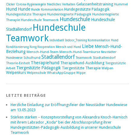
Gelassenheitstraining
Hummel
Clicker
Corona-Hygieneregeln
friedliches Verhalten
Hund
Hunde
Hundegestützte Pädagogik
Hunde Kommunikation
Hundegestützte Therapie
Hundeintegrierte Pädagogik
Hundeintegrierte
Hundeschule
Hundeschule
Therapie Hundeschule Teamwork
Hundeschule
Stadtallendorf
Teamwork
individuell
Indoor_Training
Kommunikation Hund
Liebe
Mensch-Hund-
Konditionierung
Kong
Kooperation Mensch und Hund
Beziehung
Mensch-Hund-Team
Mensch-Hund-Teamkurse
Neustädter
Stadtallendorf
Schulhund
Teamwork Stadtallendorf
Hundewiese
Therapiehund
Therapiehund-Ausbildung
Theorie-Einheit
Tiergestützte
Tiergestützte Pädagogik
Tiergestützte Therapie
Arbeit
Welpen
Welpenkurs
WhatsAppGruppe
Welpenschule
Wippe
LETZTE BEITRÄGE
Herzliche Einladung zur Eröffnungsfeier der Neustädter Hundewiese
am 13.05.2023
Stärken stärken – Konzeptvorstellung von Alexandra Knoch-Harnisch
mit ihrem Labrador „Koda“ bei der Abschlussprüfung ihrer
Hundegestützten-Pädagogik-Ausbildung in unserer Hundeschule
Teamwork