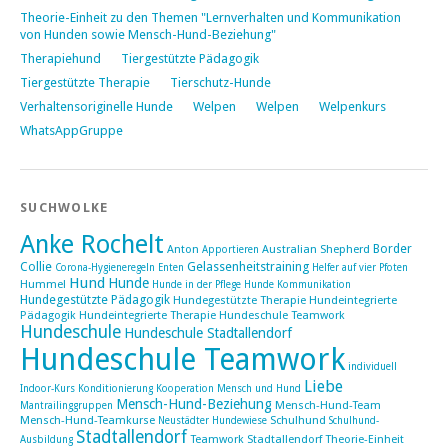
Theorie-Einheit zu den Themen "Lernverhalten und Kommunikation
von Hunden sowie Mensch-Hund-Beziehung"
Therapiehund
Tiergestützte Pädagogik
Tiergestützte Therapie
Tierschutz-Hunde
Verhaltensoriginelle Hunde
Welpen
Welpen
Welpenkurs
WhatsAppGruppe
SUCHWOLKE
Anke Rochelt
Border
Anton
Australian Shepherd
Apportieren
Collie
Gelassenheitstraining
Corona-Hygieneregeln
Enten
Helfer auf vier Pfoten
Hund
Hunde
Hummel
Hunde in der Pflege
Hunde Kommunikation
Hundegestützte Pädagogik
Hundegestützte Therapie
Hundeintegrierte
Pädagogik
Hundeintegrierte Therapie Hundeschule Teamwork
Hundeschule
Hundeschule Stadtallendorf
Hundeschule Teamwork
individuell
Liebe
Indoor-Kurs
Konditionierung
Kooperation Mensch und Hund
Mensch-Hund-Beziehung
Mensch-Hund-Team
Mantrailinggruppen
Mensch-Hund-Teamkurse
Schulhund
Neustädter Hundewiese
Schulhund-
Stadtallendorf
Teamwork Stadtallendorf
Theorie-Einheit
Ausbildung