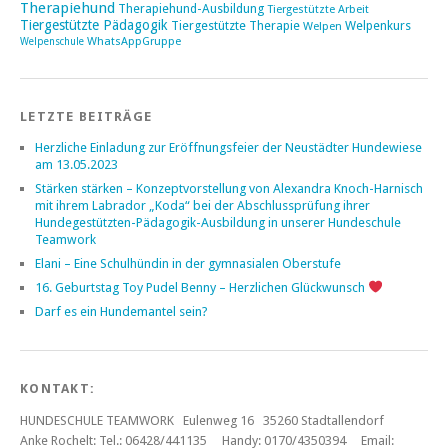
Therapiehund
Therapiehund-Ausbildung
Tiergestützte Arbeit
Tiergestützte Pädagogik
Tiergestützte Therapie
Welpenkurs
Welpen
WhatsAppGruppe
Welpenschule
LETZTE BEITRÄGE
Herzliche Einladung zur Eröffnungsfeier der Neustädter Hundewiese
am 13.05.2023
Stärken stärken – Konzeptvorstellung von Alexandra Knoch-Harnisch
mit ihrem Labrador „Koda“ bei der Abschlussprüfung ihrer
Hundegestützten-Pädagogik-Ausbildung in unserer Hundeschule
Teamwork
Elani – Eine Schulhündin in der gymnasialen Oberstufe
16. Geburtstag Toy Pudel Benny – Herzlichen Glückwunsch
Darf es ein Hundemantel sein?
KONTAKT:
HUNDESCHULE TEAMWORK Eulenweg 16 35260 Stadtallendorf
Anke Rochelt:
Tel.: 06428/441135 Handy: 0170/4350394 Email: