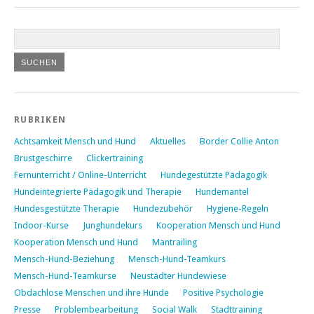
RUBRIKEN
Achtsamkeit Mensch und Hund
Aktuelles
Border Collie Anton
Brustgeschirre
Clickertraining
Fernunterricht / Online-Unterricht
Hundegestützte Pädagogik
Hundeintegrierte Pädagogik und Therapie
Hundemantel
Hundesgestützte Therapie
Hundezubehör
Hygiene-Regeln
Indoor-Kurse
Junghundekurs
Kooperation Mensch und Hund
Kooperation Mensch und Hund
Mantrailing
Mensch-Hund-Beziehung
Mensch-Hund-Teamkurs
Mensch-Hund-Teamkurse
Neustädter Hundewiese
Obdachlose Menschen und ihre Hunde
Positive Psychologie
Presse
Problembearbeitung
Social Walk
Stadttraining