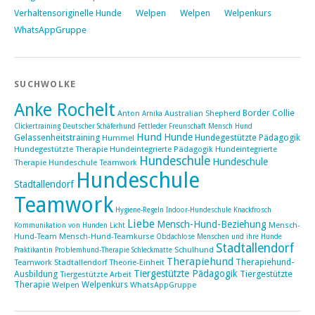
Verhaltensoriginelle Hunde
Welpen
Welpen
Welpenkurs
WhatsAppGruppe
SUCHWOLKE
Anke Rochelt
Border Collie
Anton
Australian Shepherd
Arnika
Clickertraining
Deutscher Schäferhund
Fettleder
Freunschaft Mensch Hund
Hund
Hunde
Gelassenheitstraining
Hundegestützte Pädagogik
Hummel
Hundegestützte Therapie
Hundeintegrierte Pädagogik
Hundeintegrierte
Hundeschule
Hundeschule
Therapie Hundeschule Teamwork
Hundeschule
Stadtallendorf
Teamwork
Hygiene-Regeln
Indoor-Hundeschule
Knackfrosch
Liebe
Mensch-Hund-Beziehung
Mensch-
Kommunikation von Hunden
Licht
Hund-Team
Mensch-Hund-Teamkurse
Obdachlose Menschen und ihre Hunde
Stadtallendorf
Schulhund
Praktikantin
Problemhund-Therapie
Schleckmatte
Therapiehund
Therapiehund-
Teamwork Stadtallendorf
Theorie-Einheit
Tiergestützte Pädagogik
Ausbildung
Tiergestützte
Tiergestützte Arbeit
Therapie
Welpenkurs
Welpen
WhatsAppGruppe