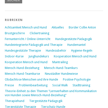
RUBRIKEN
Achtsamkeit Mensch und Hund
Aktuelles
Border Collie Anton
Brustgeschirre
Clickertraining
Fernunterricht / Online-Unterricht
Hundegestützte Pädagogik
Hundeintegrierte Pädagogik und Therapie
Hundemantel
Hundesgestützte Therapie
Hundezubehör
Hygiene-Regeln
Indoor-Kurse
Junghundekurs
Kooperation Mensch und Hund
Kooperation Mensch und Hund
Mantrailing
Mensch-Hund-Beziehung
Mensch-Hund-Teamkurs
Mensch-Hund-Teamkurse
Neustädter Hundewiese
Obdachlose Menschen und ihre Hunde
Positive Psychologie
Presse
Problembearbeitung
Social Walk
Stadttraining
Theorie-Einheit zu den Themen "Lernverhalten und Kommunikation
von Hunden sowie Mensch-Hund-Beziehung"
Therapiehund
Tiergestützte Pädagogik
Tiergestützte Therapie
Tierschutz-Hunde