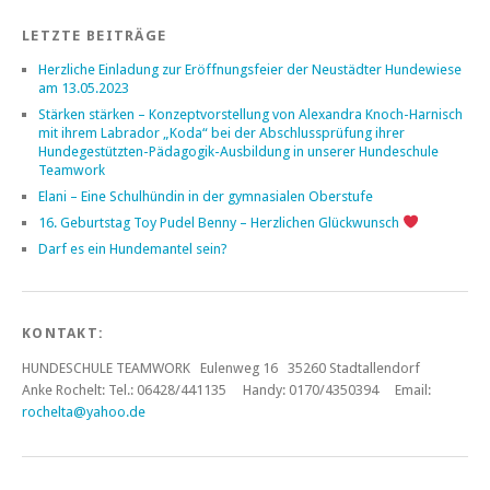
LETZTE BEITRÄGE
Herzliche Einladung zur Eröffnungsfeier der Neustädter Hundewiese
am 13.05.2023
Stärken stärken – Konzeptvorstellung von Alexandra Knoch-Harnisch
mit ihrem Labrador „Koda“ bei der Abschlussprüfung ihrer
Hundegestützten-Pädagogik-Ausbildung in unserer Hundeschule
Teamwork
Elani – Eine Schulhündin in der gymnasialen Oberstufe
16. Geburtstag Toy Pudel Benny – Herzlichen Glückwunsch
Darf es ein Hundemantel sein?
KONTAKT:
HUNDESCHULE TEAMWORK Eulenweg 16 35260 Stadtallendorf
Anke Rochelt:
Tel.: 06428/441135 Handy: 0170/4350394 Email:
rochelta@yahoo.de