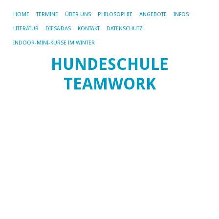
HOME
TERMINE
ÜBER UNS
PHILOSOPHIE
ANGEBOTE
INFOS
LITERATUR
DIES&DAS
KONTAKT
DATENSCHUTZ
V
INDOOR-MINI-KURSE IM WINTER
u
HUNDESCHULE
L
TEAMWORK
[Z
ei
Sl