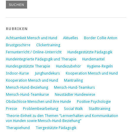
RUBRIKEN
Achtsamkeit Mensch und Hund
Aktuelles
Border Collie Anton
Brustgeschirre
Clickertraining
Fernunterricht / Online-Unterricht
Hundegestützte Pädagogik
Hundeintegrierte Pädagogik und Therapie
Hundemantel
Hundesgestützte Therapie
Hundezubehör
Hygiene-Regeln
Indoor-Kurse
Junghundekurs
Kooperation Mensch und Hund
Kooperation Mensch und Hund
Mantrailing
Mensch-Hund-Beziehung
Mensch-Hund-Teamkurs
Mensch-Hund-Teamkurse
Neustädter Hundewiese
Obdachlose Menschen und ihre Hunde
Positive Psychologie
Presse
Problembearbeitung
Social Walk
Stadttraining
Theorie-Einheit zu den Themen "Lernverhalten und Kommunikation
von Hunden sowie Mensch-Hund-Beziehung"
Therapiehund
Tiergestützte Pädagogik