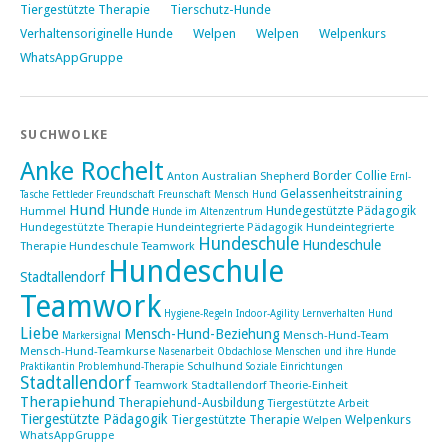
Tiergestützte Therapie
Tierschutz-Hunde
Verhaltensoriginelle Hunde
Welpen
Welpen
Welpenkurs
WhatsAppGruppe
SUCHWOLKE
Anke Rochelt
Border Collie
Anton
Australian Shepherd
Ernl-
Gelassenheitstraining
Tasche
Fettleder
Freundschaft
Freunschaft Mensch Hund
Hund
Hunde
Hundegestützte Pädagogik
Hummel
Hunde im Altenzentrum
Hundegestützte Therapie
Hundeintegrierte Pädagogik
Hundeintegrierte
Hundeschule
Hundeschule
Therapie Hundeschule Teamwork
Hundeschule
Stadtallendorf
Teamwork
Hygiene-Regeln
Indoor-Agility
Lernverhalten Hund
Liebe
Mensch-Hund-Beziehung
Mensch-Hund-Team
Markersignal
Mensch-Hund-Teamkurse
Nasenarbeit
Obdachlose Menschen und ihre Hunde
Schulhund
Praktikantin
Problemhund-Therapie
Soziale Einrichtungen
Stadtallendorf
Teamwork Stadtallendorf
Theorie-Einheit
Therapiehund
Therapiehund-Ausbildung
Tiergestützte Arbeit
Tiergestützte Pädagogik
Tiergestützte Therapie
Welpenkurs
Welpen
WhatsAppGruppe