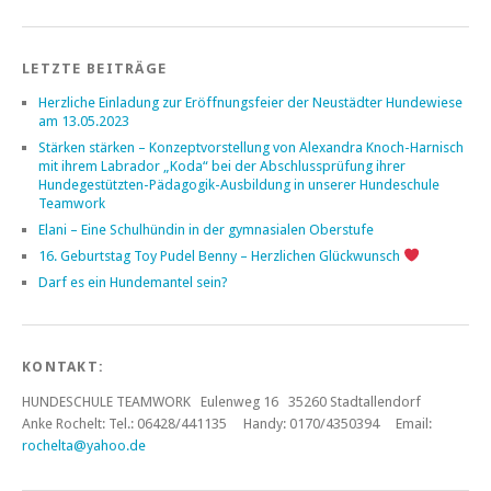
LETZTE BEITRÄGE
Herzliche Einladung zur Eröffnungsfeier der Neustädter Hundewiese
am 13.05.2023
Stärken stärken – Konzeptvorstellung von Alexandra Knoch-Harnisch
mit ihrem Labrador „Koda“ bei der Abschlussprüfung ihrer
Hundegestützten-Pädagogik-Ausbildung in unserer Hundeschule
Teamwork
Elani – Eine Schulhündin in der gymnasialen Oberstufe
16. Geburtstag Toy Pudel Benny – Herzlichen Glückwunsch
Darf es ein Hundemantel sein?
KONTAKT:
HUNDESCHULE TEAMWORK Eulenweg 16 35260 Stadtallendorf
Anke Rochelt:
Tel.: 06428/441135 Handy: 0170/4350394 Email:
rochelta@yahoo.de