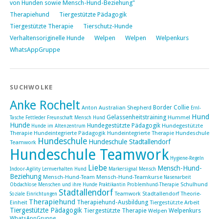
von Hunden sowie Mensch-Hund-Beziehung"
Therapiehund
Tiergestützte Pädagogik
Tiergestützte Therapie
Tierschutz-Hunde
Verhaltensoriginelle Hunde
Welpen
Welpen
Welpenkurs
WhatsAppGruppe
SUCHWOLKE
Anke Rochelt
Border Collie
Anton
Australian Shepherd
Ernl-
Hund
Gelassenheitstraining
Hummel
Tasche
Fettleder
Freunschaft Mensch Hund
Hunde
Hundegestützte Pädagogik
Hundegestützte
Hunde im Altenzentrum
Therapie
Hundeintegrierte Pädagogik
Hundeintegrierte Therapie Hundeschule
Hundeschule
Hundeschule Stadtallendorf
Teamwork
Hundeschule Teamwork
Hygiene-Regeln
Liebe
Mensch-Hund-
Indoor-Agility
Lernverhalten Hund
Markersignal
Mensch
Beziehung
Mensch-Hund-Team
Mensch-Hund-Teamkurse
Nasenarbeit
Schulhund
Obdachlose Menschen und ihre Hunde
Praktikantin
Problemhund-Therapie
Stadtallendorf
Teamwork Stadtallendorf
Theorie-
Soziale Einrichtungen
Therapiehund
Therapiehund-Ausbildung
Einheit
Tiergestützte Arbeit
Tiergestützte Pädagogik
Tiergestützte Therapie
Welpenkurs
Welpen
WhatsAppGruppe