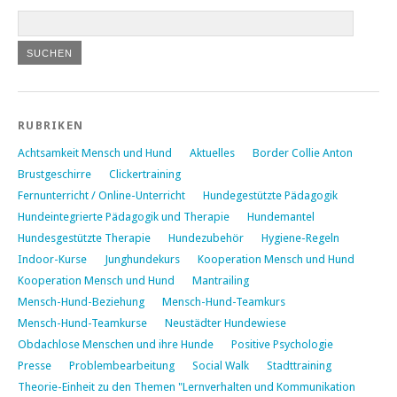
RUBRIKEN
Achtsamkeit Mensch und Hund
Aktuelles
Border Collie Anton
Brustgeschirre
Clickertraining
Fernunterricht / Online-Unterricht
Hundegestützte Pädagogik
Hundeintegrierte Pädagogik und Therapie
Hundemantel
Hundesgestützte Therapie
Hundezubehör
Hygiene-Regeln
Indoor-Kurse
Junghundekurs
Kooperation Mensch und Hund
Kooperation Mensch und Hund
Mantrailing
Mensch-Hund-Beziehung
Mensch-Hund-Teamkurs
Mensch-Hund-Teamkurse
Neustädter Hundewiese
Obdachlose Menschen und ihre Hunde
Positive Psychologie
Presse
Problembearbeitung
Social Walk
Stadttraining
Theorie-Einheit zu den Themen "Lernverhalten und Kommunikation