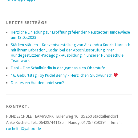
LETZTE BEITRÄGE
Herzliche Einladung zur Eröffnungsfeier der Neustädter Hundewiese
am 13.05.2023
Stärken stärken – Konzeptvorstellung von Alexandra Knoch-Harnisch
mit ihrem Labrador „Koda“ bei der Abschlussprüfung ihrer
Hundegestützten-Pädagogik-Ausbildung in unserer Hundeschule
Teamwork
Elani – Eine Schulhündin in der gymnasialen Oberstufe
16. Geburtstag Toy Pudel Benny – Herzlichen Glückwunsch
Darf es ein Hundemantel sein?
KONTAKT:
HUNDESCHULE TEAMWORK Eulenweg 16 35260 Stadtallendorf
Anke Rochelt:
Tel.: 06428/441135 Handy: 0170/4350394 Email:
rochelta@yahoo.de