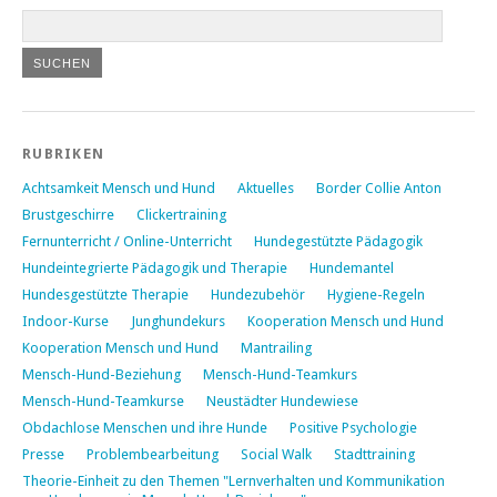
RUBRIKEN
Achtsamkeit Mensch und Hund
Aktuelles
Border Collie Anton
Brustgeschirre
Clickertraining
Fernunterricht / Online-Unterricht
Hundegestützte Pädagogik
Hundeintegrierte Pädagogik und Therapie
Hundemantel
Hundesgestützte Therapie
Hundezubehör
Hygiene-Regeln
Indoor-Kurse
Junghundekurs
Kooperation Mensch und Hund
Kooperation Mensch und Hund
Mantrailing
Mensch-Hund-Beziehung
Mensch-Hund-Teamkurs
Mensch-Hund-Teamkurse
Neustädter Hundewiese
Obdachlose Menschen und ihre Hunde
Positive Psychologie
Presse
Problembearbeitung
Social Walk
Stadttraining
Theorie-Einheit zu den Themen "Lernverhalten und Kommunikation