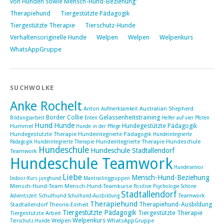
von Hunden sowie Mensch-Hund-Beziehung"
Therapiehund
Tiergestützte Pädagogik
Tiergestützte Therapie
Tierschutz-Hunde
Verhaltensoriginelle Hunde
Welpen
Welpen
Welpenkurs
WhatsAppGruppe
SUCHWOLKE
Anke Rochelt
Anton
Australian Shepherd
Aufmerksamkeit
Border Collie
Gelassenheitstraining
Bildungsarbeit
Enten
Helfer auf vier Pfoten
Hund
Hunde
Hundegestützte Pädagogik
Hummel
Hunde in der Pflege
Hundegestützte Therapie
Hundeintegrierte Pädagogik
Hundeintegrierte
Hundeintegrierte Therapie Hundeschule
Pädagogik Hundeintegrierte Therapie
Hundeschule
Hundeschule Stadtallendorf
Teamwork
Hundeschule Teamwork
Hundesenior
Liebe
Mensch-Hund-Beziehung
Indoor-Kurs
junghund
Mantrailinggruppen
Mensch-Hund-Team
Mensch-Hund-Teamkurse
Positive Psychologie
Schöne
Stadtallendorf
Schulhund
Teamwork
Adventszeit
Schulhund-Ausbildung
Therapiehund
Therapiehund-Ausbildung
Stadtallendorf
Theorie-Einheit
Tiergestützte Pädagogik
Tiergestützte Therapie
Tiergestützte Arbeit
Welpenkurs
Welpen
WhatsAppGruppe
Tierschutz-Hunde