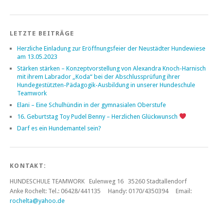
LETZTE BEITRÄGE
Herzliche Einladung zur Eröffnungsfeier der Neustädter Hundewiese
am 13.05.2023
Stärken stärken – Konzeptvorstellung von Alexandra Knoch-Harnisch
mit ihrem Labrador „Koda“ bei der Abschlussprüfung ihrer
Hundegestützten-Pädagogik-Ausbildung in unserer Hundeschule
Teamwork
Elani – Eine Schulhündin in der gymnasialen Oberstufe
16. Geburtstag Toy Pudel Benny – Herzlichen Glückwunsch
Darf es ein Hundemantel sein?
KONTAKT:
HUNDESCHULE TEAMWORK Eulenweg 16 35260 Stadtallendorf
Anke Rochelt:
Tel.: 06428/441135 Handy: 0170/4350394 Email:
rochelta@yahoo.de