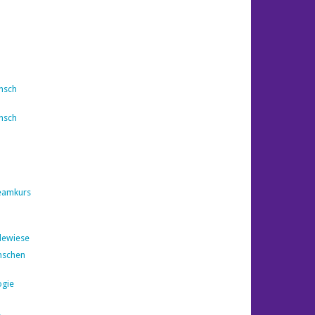
nsch
nsch
eamkurs
dewiese
nschen
ogie