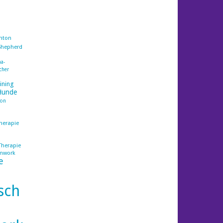
nton
Shepherd
a-
cher
ining
Hunde
ion
herapie
Therapie
mwork
e
sch