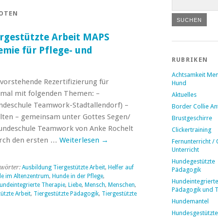
FOTEN
ergestützte Arbeit MAPS
mie für Pflege- und
RUBRIKEN
Achtsamkeit Me
vorstehende Rezertifizierung für
Hund
smal mit folgenden Themen: –
Aktuelles
undeschule Teamwork-Stadtallendorf) –
Border Collie A
lten – gemeinsam unter Gottes Segen/
Brustgeschirre
 Hundeschule Teamwork von Anke Rochelt
Clickertraining
urch den ersten …
Weiterlesen
→
Fernunterricht / 
Unterricht
Hundegestützte
wörter:
Ausbildung Tiergestützte Arbeit
,
Helfer auf
Pädagogik
e im Altenzentrum
,
Hunde in der Pflege
,
Hundeintegriert
undeintegrierte Therapie
,
Liebe
,
Mensch
,
Menschen
,
Pädagogik und 
ützte Arbeit
,
Tiergestützte Pädagogik
,
Tiergestützte
Hundemantel
Hundesgestützte