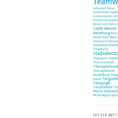
Teamw
individuell
Indoor-
Hundeschule
Knackf
Kommunikation von
Konditionierung
Koo
Mensch und Hund
L
Liebe
Mensch
Beziehung
Mens
Hund-Team
Mens
Teamkurse
Neustä
Hundewiese
Schleck
Schulhund
Stadtallend
Teamwork Stadtal
Theorie-Einheit
Therapiehund
Therapiehund-
Ausbildung
Tierg
Tiergestüt
Arbeit
Pädagogik
Tiergestützte Th
Welpenku
Welpen
WhatsAppGruppe
LETZTE BEI