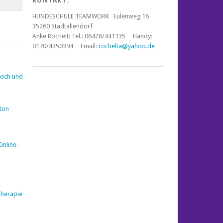
KONTAKT:
HUNDESCHULE TEAMWORK Eulenweg 16
35260 Stadtallendorf
Anke Rochelt:
Tel.: 06428/441135 Handy:
0170/4350394 Email:
rochelta@yahoo.de
nsch und
nton
Online-
e
Therapie