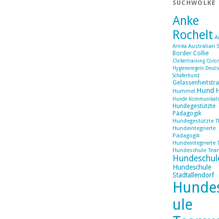
SUCHWOLKE
Anke
Rochelt
A
Australian 
Arnika
Border Collie
Clickertraining
Coron
Hygieneregeln
Deuts
Schäferhund
Gelassenheitstra
Hund
Hummel
Hunde Kommunikat
Hundegestützte
Pädagogik
Hundegestützte T
Hundeintegrierte
Pädagogik
Hundeintegrierte 
Hundeschule Tea
Hundeschul
Hundeschule
Stadtallendorf
Hunde
ule