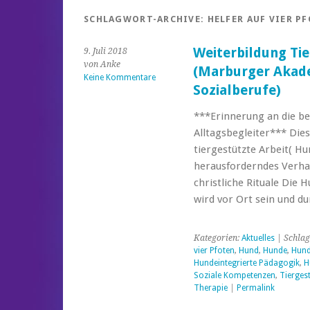
SCHLAGWORT-ARCHIVE:
HELFER AUF VIER P
Weiterbildung Ti
9. Juli 2018
von Anke
(Marburger Akade
Keine Kommentare
Sozialberufe)
***Erinnerung an die be
Alltagsbegleiter*** Die
tiergestützte Arbeit( H
herausforderndes Verha
christliche Rituale Die
wird vor Ort sein und d
Kategorien:
Aktuelles
| Schlag
vier Pfoten
,
Hund
,
Hunde
,
Hund
Hundeintegrierte Pädagogik
,
H
Soziale Kompetenzen
,
Tiergest
Therapie
|
Permalink