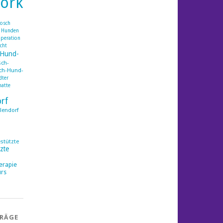
ork
rosch
 Hunden
peration
icht
-Hund-
ch-
ch-Hund-
dter
matte
orf
lendorf
estützte
zte
erapie
rs
TRÄGE