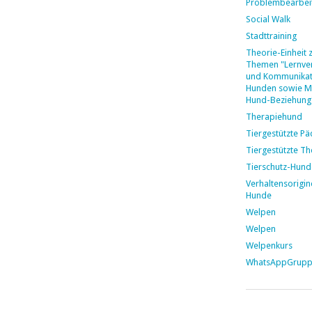
Problembearbei
Social Walk
Stadttraining
Theorie-Einheit 
Themen "Lernver
und Kommunikat
Hunden sowie M
Hund-Beziehung
Therapiehund
Tiergestützte P
Tiergestützte Th
Tierschutz-Hund
Verhaltensorigin
Hunde
Welpen
Welpen
Welpenkurs
WhatsAppGrup