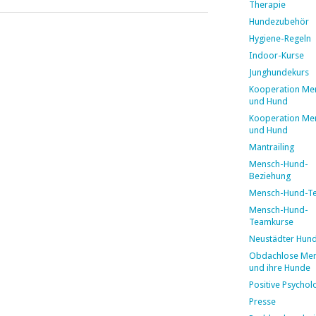
Therapie
Hundezubehör
Hygiene-Regeln
Indoor-Kurse
Junghundekurs
Kooperation Me
und Hund
Kooperation Me
und Hund
Mantrailing
Mensch-Hund-
Beziehung
Mensch-Hund-T
Mensch-Hund-
Teamkurse
Neustädter Hun
Obdachlose Me
und ihre Hunde
Positive Psychol
Presse