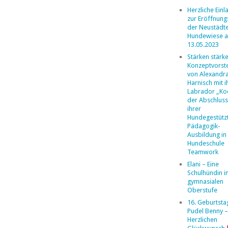
Herzliche Ein
zur Eröffnung
der Neustädt
Hundewiese 
13.05.2023
Stärken stärk
Konzeptvorste
von Alexandr
Harnisch mit 
Labrador „Ko
der Abschlus
ihrer
Hundegestütz
Pädagogik-
Ausbildung in
Hundeschule
Teamwork
Elani – Eine
Schulhündin i
gymnasialen
Oberstufe
16. Geburtsta
Pudel Benny –
Herzlichen