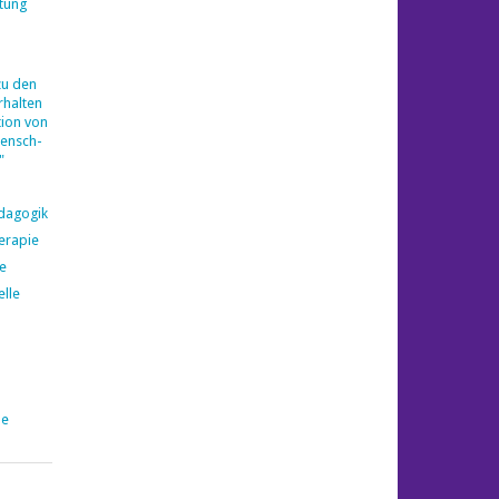
tung
zu den
halten
ion von
ensch-
"
ädagogik
erapie
e
elle
pe