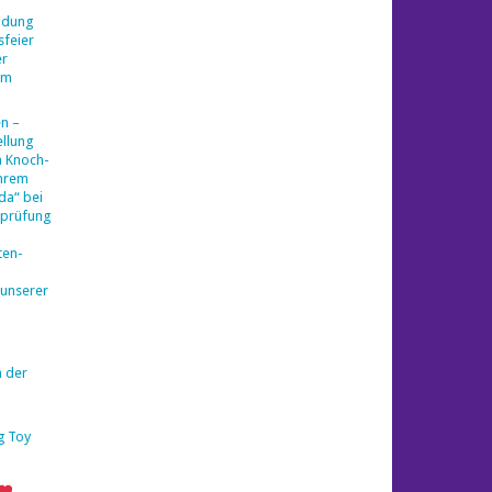
ladung
sfeier
er
am
en –
llung
a Knoch-
ihrem
da“ bei
sprüfung
ten-
 unserer
n der
g Toy