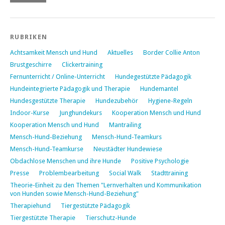
RUBRIKEN
Achtsamkeit Mensch und Hund
Aktuelles
Border Collie Anton
Brustgeschirre
Clickertraining
Fernunterricht / Online-Unterricht
Hundegestützte Pädagogik
Hundeintegrierte Pädagogik und Therapie
Hundemantel
Hundesgestützte Therapie
Hundezubehör
Hygiene-Regeln
Indoor-Kurse
Junghundekurs
Kooperation Mensch und Hund
Kooperation Mensch und Hund
Mantrailing
Mensch-Hund-Beziehung
Mensch-Hund-Teamkurs
Mensch-Hund-Teamkurse
Neustädter Hundewiese
Obdachlose Menschen und ihre Hunde
Positive Psychologie
Presse
Problembearbeitung
Social Walk
Stadttraining
Theorie-Einheit zu den Themen "Lernverhalten und Kommunikation
von Hunden sowie Mensch-Hund-Beziehung"
Therapiehund
Tiergestützte Pädagogik
Tiergestützte Therapie
Tierschutz-Hunde