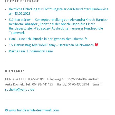
LETZTE BEITRÄGE
Herzliche Einladung zur Eröffnungsfeier der Neustädter Hundewiese
am 13.05.2023
Stärken stärken – Konzeptvorstellung von Alexandra Knoch-Harnisch
mit ihrem Labrador „Koda“ bei der Abschlussprüfung ihrer
Hundegestützten-Pädagogik-Ausbildung in unserer Hundeschule
Teamwork
Elani – Eine Schulhündin in der gymnasialen Oberstufe
16. Geburtstag Toy Pudel Benny – Herzlichen Glückwunsch
Darf es ein Hundemantel sein?
KONTAKT:
HUNDESCHULE TEAMWORK Eulenweg 16 35260 Stadtallendorf
Anke Rochelt:
Tel.: 06428/441135 Handy: 0170/4350394 Email:
rochelta@yahoo.de
©
www.hundeschule-teamwork.com