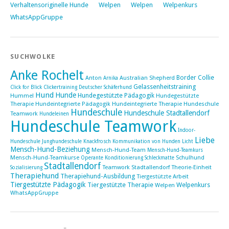
Verhaltensoriginelle Hunde
Welpen
Welpen
Welpenkurs
WhatsAppGruppe
SUCHWOLKE
Anke Rochelt
Border Collie
Anton
Australian Shepherd
Arnika
Gelassenheitstraining
Click for Blick
Clickertraining
Deutscher Schäferhund
Hund
Hunde
Hundegestützte Pädagogik
Hummel
Hundegestützte
Therapie
Hundeintegrierte Pädagogik
Hundeintegrierte Therapie Hundeschule
Hundeschule
Hundeschule Stadtallendorf
Teamwork
Hundeleinen
Hundeschule Teamwork
Indoor-
Liebe
Hundeschule
Junghundeschule
Knackfrosch
Kommunikation von Hunden
Licht
Mensch-Hund-Beziehung
Mensch-Hund-Team
Mensch-Hund-Teamkurs
Mensch-Hund-Teamkurse
Schulhund
Operante Konditionierung
Schleckmatte
Stadtallendorf
Teamwork Stadtallendorf
Theorie-Einheit
Sozialisierung
Therapiehund
Therapiehund-Ausbildung
Tiergestützte Arbeit
Tiergestützte Pädagogik
Tiergestützte Therapie
Welpenkurs
Welpen
WhatsAppGruppe