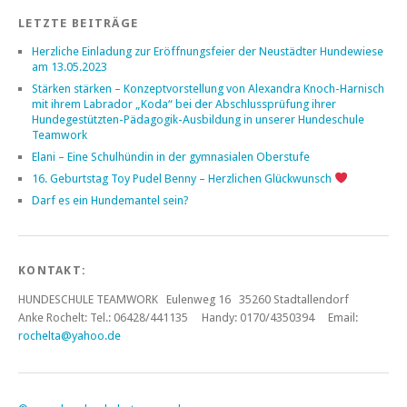
LETZTE BEITRÄGE
Herzliche Einladung zur Eröffnungsfeier der Neustädter Hundewiese
am 13.05.2023
Stärken stärken – Konzeptvorstellung von Alexandra Knoch-Harnisch
mit ihrem Labrador „Koda“ bei der Abschlussprüfung ihrer
Hundegestützten-Pädagogik-Ausbildung in unserer Hundeschule
Teamwork
Elani – Eine Schulhündin in der gymnasialen Oberstufe
16. Geburtstag Toy Pudel Benny – Herzlichen Glückwunsch
Darf es ein Hundemantel sein?
KONTAKT:
HUNDESCHULE TEAMWORK Eulenweg 16 35260 Stadtallendorf
Anke Rochelt:
Tel.: 06428/441135 Handy: 0170/4350394 Email:
rochelta@yahoo.de