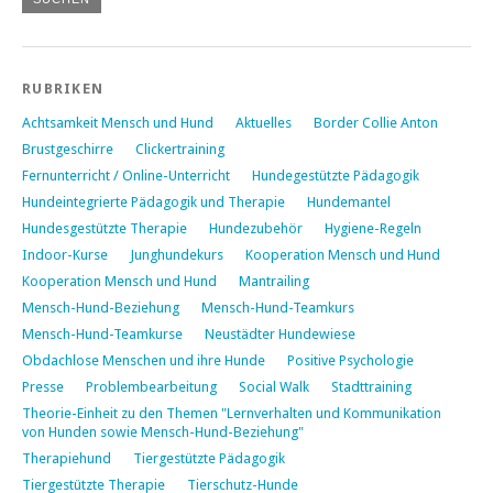
RUBRIKEN
Achtsamkeit Mensch und Hund
Aktuelles
Border Collie Anton
Brustgeschirre
Clickertraining
Fernunterricht / Online-Unterricht
Hundegestützte Pädagogik
Hundeintegrierte Pädagogik und Therapie
Hundemantel
Hundesgestützte Therapie
Hundezubehör
Hygiene-Regeln
Indoor-Kurse
Junghundekurs
Kooperation Mensch und Hund
Kooperation Mensch und Hund
Mantrailing
Mensch-Hund-Beziehung
Mensch-Hund-Teamkurs
Mensch-Hund-Teamkurse
Neustädter Hundewiese
Obdachlose Menschen und ihre Hunde
Positive Psychologie
Presse
Problembearbeitung
Social Walk
Stadttraining
Theorie-Einheit zu den Themen "Lernverhalten und Kommunikation
von Hunden sowie Mensch-Hund-Beziehung"
Therapiehund
Tiergestützte Pädagogik
Tiergestützte Therapie
Tierschutz-Hunde