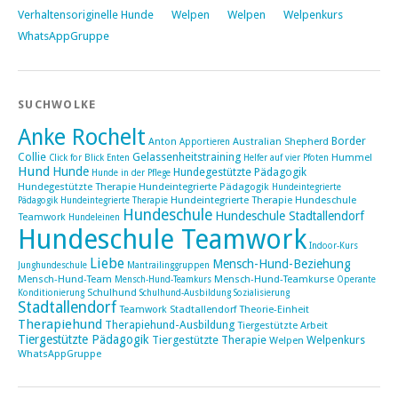
Verhaltensoriginelle Hunde
Welpen
Welpen
Welpenkurs
WhatsAppGruppe
SUCHWOLKE
Anke Rochelt
Border
Anton
Australian Shepherd
Apportieren
Collie
Gelassenheitstraining
Hummel
Click for Blick
Enten
Helfer auf vier Pfoten
Hund
Hunde
Hundegestützte Pädagogik
Hunde in der Pflege
Hundegestützte Therapie
Hundeintegrierte Pädagogik
Hundeintegrierte
Hundeintegrierte Therapie Hundeschule
Pädagogik Hundeintegrierte Therapie
Hundeschule
Hundeschule Stadtallendorf
Teamwork
Hundeleinen
Hundeschule Teamwork
Indoor-Kurs
Liebe
Mensch-Hund-Beziehung
Junghundeschule
Mantrailinggruppen
Mensch-Hund-Team
Mensch-Hund-Teamkurse
Mensch-Hund-Teamkurs
Operante
Schulhund
Konditionierung
Schulhund-Ausbildung
Sozialisierung
Stadtallendorf
Teamwork Stadtallendorf
Theorie-Einheit
Therapiehund
Therapiehund-Ausbildung
Tiergestützte Arbeit
Tiergestützte Pädagogik
Tiergestützte Therapie
Welpenkurs
Welpen
WhatsAppGruppe