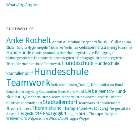
WhatsAppGruppe
SUCHWOLKE
Anke Rochelt
Border Collie
Anton
Australian Shepherd
Chiara
Gelassenheitstraining
Hummel
Clicker
Corona-Hygieneregeln
friedliches Verhalten
Hund
Hunde
Hundegestützte Pädagogik
Hunde Kommunikation
Hundegestützte Therapie
Hundeintegrierte Pädagogik
Hundeintegrierte
Hundeschule
Hundeschule
Therapie Hundeschule Teamwork
Hundeschule
Stadtallendorf
Teamwork
individuell
Indoor_Training
Kommunikation Hund
Liebe
Mensch-Hund-
Konditionierung
Kong
Kooperation Mensch und Hund
Beziehung
Mensch-Hund-Team
Mensch-Hund-Teamkurse
Neustädter
Stadtallendorf
Schulhund
Teamwork Stadtallendorf
Hundewiese
Therapiehund
Therapiehund-Ausbildung
Theorie-Einheit
Tiergestützte
Tiergestützte Pädagogik
Tiergestützte Therapie
Arbeit
Welpen
Welpenkurs
WhatsAppGruppe
Welpenschule
Wippe