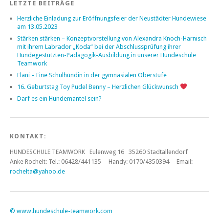
LETZTE BEITRÄGE
Herzliche Einladung zur Eröffnungsfeier der Neustädter Hundewiese
am 13.05.2023
Stärken stärken – Konzeptvorstellung von Alexandra Knoch-Harnisch
mit ihrem Labrador „Koda“ bei der Abschlussprüfung ihrer
Hundegestützten-Pädagogik-Ausbildung in unserer Hundeschule
Teamwork
Elani – Eine Schulhündin in der gymnasialen Oberstufe
16. Geburtstag Toy Pudel Benny – Herzlichen Glückwunsch
Darf es ein Hundemantel sein?
KONTAKT:
HUNDESCHULE TEAMWORK Eulenweg 16 35260 Stadtallendorf
Anke Rochelt:
Tel.: 06428/441135 Handy: 0170/4350394 Email:
rochelta@yahoo.de
©
www.hundeschule-teamwork.com