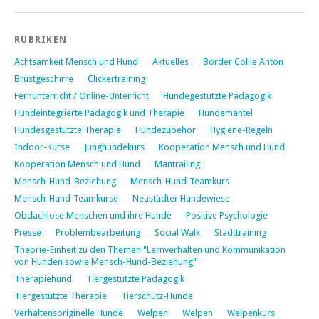
RUBRIKEN
Achtsamkeit Mensch und Hund
Aktuelles
Border Collie Anton
Brustgeschirre
Clickertraining
Fernunterricht / Online-Unterricht
Hundegestützte Pädagogik
Hundeintegrierte Pädagogik und Therapie
Hundemantel
Hundesgestützte Therapie
Hundezubehör
Hygiene-Regeln
Indoor-Kurse
Junghundekurs
Kooperation Mensch und Hund
Kooperation Mensch und Hund
Mantrailing
Mensch-Hund-Beziehung
Mensch-Hund-Teamkurs
Mensch-Hund-Teamkurse
Neustädter Hundewiese
Obdachlose Menschen und ihre Hunde
Positive Psychologie
Presse
Problembearbeitung
Social Walk
Stadttraining
Theorie-Einheit zu den Themen "Lernverhalten und Kommunikation
von Hunden sowie Mensch-Hund-Beziehung"
Therapiehund
Tiergestützte Pädagogik
Tiergestützte Therapie
Tierschutz-Hunde
Verhaltensoriginelle Hunde
Welpen
Welpen
Welpenkurs