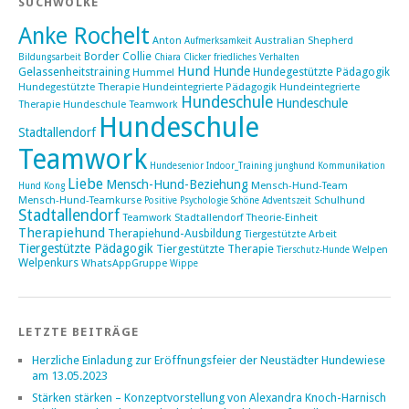
SUCHWOLKE
Anke Rochelt
Anton
Australian Shepherd
Aufmerksamkeit
Border Collie
Bildungsarbeit
Chiara
Clicker
friedliches Verhalten
Hund
Hunde
Gelassenheitstraining
Hundegestützte Pädagogik
Hummel
Hundegestützte Therapie
Hundeintegrierte Pädagogik
Hundeintegrierte
Hundeschule
Hundeschule
Therapie Hundeschule Teamwork
Hundeschule
Stadtallendorf
Teamwork
Hundesenior
Indoor_Training
junghund
Kommunikation
Liebe
Mensch-Hund-Beziehung
Mensch-Hund-Team
Hund
Kong
Mensch-Hund-Teamkurse
Schulhund
Positive Psychologie
Schöne Adventszeit
Stadtallendorf
Teamwork Stadtallendorf
Theorie-Einheit
Therapiehund
Therapiehund-Ausbildung
Tiergestützte Arbeit
Tiergestützte Pädagogik
Tiergestützte Therapie
Welpen
Tierschutz-Hunde
Welpenkurs
WhatsAppGruppe
Wippe
LETZTE BEITRÄGE
Herzliche Einladung zur Eröffnungsfeier der Neustädter Hundewiese
am 13.05.2023
Stärken stärken – Konzeptvorstellung von Alexandra Knoch-Harnisch