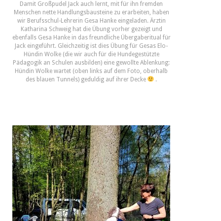
Damit Großpudel Jack auch lernt, mit für ihn fremden
Menschen nette Handlungsbausteine zu erarbeiten, haben
wir Berufsschul-Lehrerin Gesa Hanke eingeladen. Ärztin
Katharina Schweig hat die Übung vorher gezeigt und
ebenfalls Gesa Hanke in das freundliche Übergaberitual für
Jack eingeführt. Gleichzeitig ist dies Übung für Gesas Elo-
Hündin Wolke (die wir auch für die Hundegestützte
Pädagogik an Schulen ausbilden) eine gewollte Ablenkung:
Hündin Wolke wartet (oben links auf dem Foto, oberhalb
des blauen Tunnels) geduldig auf ihrer Decke
.