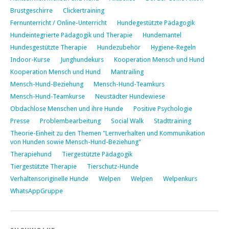
Brustgeschirre
Clickertraining
Fernunterricht / Online-Unterricht
Hundegestützte Pädagogik
Hundeintegrierte Pädagogik und Therapie
Hundemantel
Hundesgestützte Therapie
Hundezubehör
Hygiene-Regeln
Indoor-Kurse
Junghundekurs
Kooperation Mensch und Hund
Kooperation Mensch und Hund
Mantrailing
Mensch-Hund-Beziehung
Mensch-Hund-Teamkurs
Mensch-Hund-Teamkurse
Neustädter Hundewiese
Obdachlose Menschen und ihre Hunde
Positive Psychologie
Presse
Problembearbeitung
Social Walk
Stadttraining
Theorie-Einheit zu den Themen "Lernverhalten und Kommunikation
von Hunden sowie Mensch-Hund-Beziehung"
Therapiehund
Tiergestützte Pädagogik
Tiergestützte Therapie
Tierschutz-Hunde
Verhaltensoriginelle Hunde
Welpen
Welpen
Welpenkurs
WhatsAppGruppe