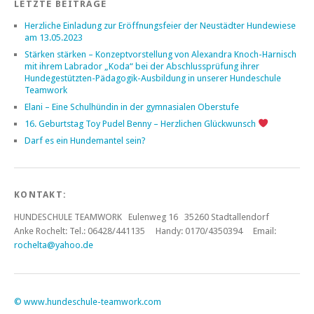
LETZTE BEITRÄGE
Herzliche Einladung zur Eröffnungsfeier der Neustädter Hundewiese
am 13.05.2023
Stärken stärken – Konzeptvorstellung von Alexandra Knoch-Harnisch
mit ihrem Labrador „Koda“ bei der Abschlussprüfung ihrer
Hundegestützten-Pädagogik-Ausbildung in unserer Hundeschule
Teamwork
Elani – Eine Schulhündin in der gymnasialen Oberstufe
16. Geburtstag Toy Pudel Benny – Herzlichen Glückwunsch
Darf es ein Hundemantel sein?
KONTAKT:
HUNDESCHULE TEAMWORK Eulenweg 16 35260 Stadtallendorf
Anke Rochelt:
Tel.: 06428/441135 Handy: 0170/4350394 Email:
rochelta@yahoo.de
©
www.hundeschule-teamwork.com