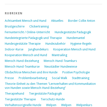
RUBRIKEN
Achtsamkeit Mensch und Hund
Aktuelles
Border Collie Anton
Brustgeschirre
Clickertraining
Fernunterricht / Online-Unterricht
Hundegestützte Pädagogik
Hundeintegrierte Pädagogik und Therapie
Hundemantel
Hundesgestützte Therapie
Hundezubehör
Hygiene-Regeln
Indoor-Kurse
Junghundekurs
Kooperation Mensch und Hund
Kooperation Mensch und Hund
Mantrailing
Mensch-Hund-Beziehung
Mensch-Hund-Teamkurs
Mensch-Hund-Teamkurse
Neustädter Hundewiese
Obdachlose Menschen und ihre Hunde
Positive Psychologie
Presse
Problembearbeitung
Social Walk
Stadttraining
Theorie-Einheit zu den Themen "Lernverhalten und Kommunikation
von Hunden sowie Mensch-Hund-Beziehung"
Therapiehund
Tiergestützte Pädagogik
Tiergestützte Therapie
Tierschutz-Hunde
Verhaltensoriginelle Hunde
Welpen
Welpen
Welpenkurs