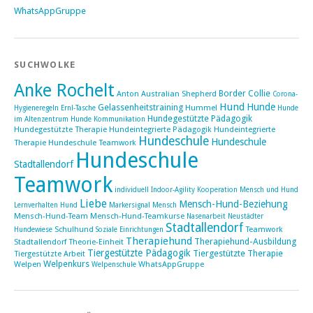
WhatsAppGruppe
SUCHWOLKE
Anke Rochelt
Border Collie
Anton
Australian Shepherd
Corona-
Hund
Hunde
Gelassenheitstraining
Hummel
Hygieneregeln
Ernl-Tasche
Hunde
Hundegestützte Pädagogik
im Altenzentrum
Hunde Kommunikation
Hundegestützte Therapie
Hundeintegrierte Pädagogik
Hundeintegrierte
Hundeschule
Hundeschule
Therapie Hundeschule Teamwork
Hundeschule
Stadtallendorf
Teamwork
individuell
Indoor-Agility
Kooperation Mensch und Hund
Liebe
Mensch-Hund-Beziehung
Lernverhalten Hund
Markersignal
Mensch
Mensch-Hund-Team
Mensch-Hund-Teamkurse
Nasenarbeit
Neustädter
Stadtallendorf
Schulhund
Teamwork
Hundewiese
Soziale Einrichtungen
Therapiehund
Therapiehund-Ausbildung
Stadtallendorf
Theorie-Einheit
Tiergestützte Pädagogik
Tiergestützte Therapie
Tiergestützte Arbeit
Welpenkurs
Welpen
WhatsAppGruppe
Welpenschule