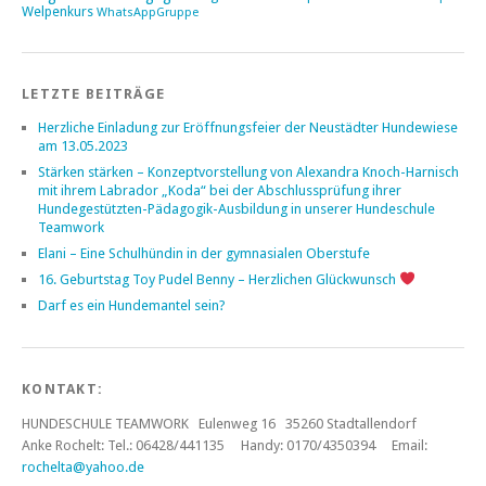
Welpenkurs
WhatsAppGruppe
LETZTE BEITRÄGE
Herzliche Einladung zur Eröffnungsfeier der Neustädter Hundewiese
am 13.05.2023
Stärken stärken – Konzeptvorstellung von Alexandra Knoch-Harnisch
mit ihrem Labrador „Koda“ bei der Abschlussprüfung ihrer
Hundegestützten-Pädagogik-Ausbildung in unserer Hundeschule
Teamwork
Elani – Eine Schulhündin in der gymnasialen Oberstufe
16. Geburtstag Toy Pudel Benny – Herzlichen Glückwunsch
Darf es ein Hundemantel sein?
KONTAKT:
HUNDESCHULE TEAMWORK Eulenweg 16 35260 Stadtallendorf
Anke Rochelt:
Tel.: 06428/441135 Handy: 0170/4350394 Email:
rochelta@yahoo.de