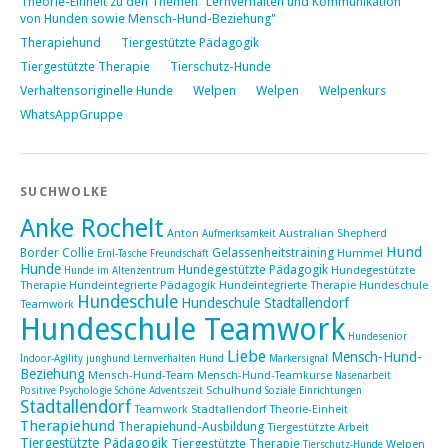
Theorie-Einheit zu den Themen "Lernverhalten und Kommunikation
von Hunden sowie Mensch-Hund-Beziehung"
Therapiehund
Tiergestützte Pädagogik
Tiergestützte Therapie
Tierschutz-Hunde
Verhaltensoriginelle Hunde
Welpen
Welpen
Welpenkurs
WhatsAppGruppe
SUCHWOLKE
Anke Rochelt
Anton
Australian Shepherd
Aufmerksamkeit
Hund
Border Collie
Gelassenheitstraining
Hummel
Ernl-Tasche
Freundschaft
Hunde
Hundegestützte Pädagogik
Hundegestützte
Hunde im Altenzentrum
Therapie
Hundeintegrierte Pädagogik
Hundeintegrierte Therapie Hundeschule
Hundeschule
Hundeschule Stadtallendorf
Teamwork
Hundeschule Teamwork
Hundesenior
Liebe
Mensch-Hund-
Indoor-Agility
junghund
Lernverhalten Hund
Markersignal
Beziehung
Mensch-Hund-Team
Mensch-Hund-Teamkurse
Nasenarbeit
Schulhund
Positive Psychologie
Schöne Adventszeit
Soziale Einrichtungen
Stadtallendorf
Teamwork Stadtallendorf
Theorie-Einheit
Therapiehund
Therapiehund-Ausbildung
Tiergestützte Arbeit
Tiergestützte Pädagogik
Tiergestützte Therapie
Welpen
Tierschutz-Hunde