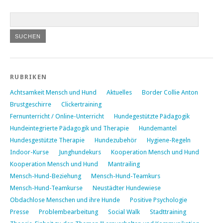
RUBRIKEN
Achtsamkeit Mensch und Hund
Aktuelles
Border Collie Anton
Brustgeschirre
Clickertraining
Fernunterricht / Online-Unterricht
Hundegestützte Pädagogik
Hundeintegrierte Pädagogik und Therapie
Hundemantel
Hundesgestützte Therapie
Hundezubehör
Hygiene-Regeln
Indoor-Kurse
Junghundekurs
Kooperation Mensch und Hund
Kooperation Mensch und Hund
Mantrailing
Mensch-Hund-Beziehung
Mensch-Hund-Teamkurs
Mensch-Hund-Teamkurse
Neustädter Hundewiese
Obdachlose Menschen und ihre Hunde
Positive Psychologie
Presse
Problembearbeitung
Social Walk
Stadttraining